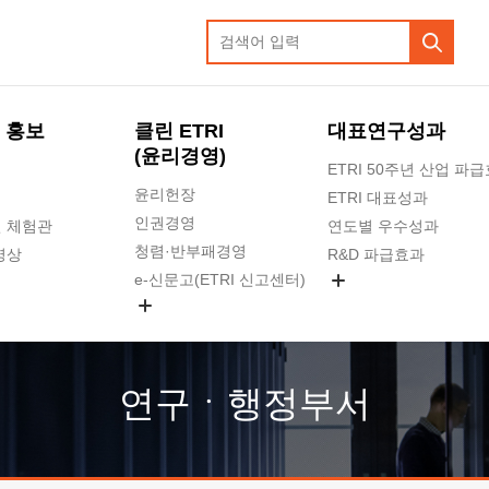
 홍보
클린 ETRI
대표연구성과
(윤리경영)
ETRI 50주년 산업 파
윤리헌장
ETRI 대표성과
인권경영
 체험관
연도별 우수성과
청렴·반부패경영
영상
R&D 파급효과
e-신문고(ETRI 신고센터)
지식공유플랫폼
공익신고
청렴포털 신고
고객의소리
연구ㆍ행정부서
수의계약 현황
부패징계 현황
감사결과공개