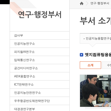
연구·행정부서
연구·행정부서
부서 소
감사부
인공지능융합연구
인공지능연구소
피지컬AI연구소
엣지컴퓨팅응
입체통신연구소
소개
수
공간미디어연구소
ADX융합연구소
ICT전략연구소
인공지능안전연구소
우주항공반도체전략연구단
대경권연구본부