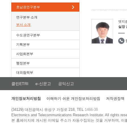
호남권연구본부
연구본부 소개
엣지
부서 소개
실장
수도권연구본부
기획본부
사업화본부
행정본부
대외협력부
클린ETRI
e-신문고
공익신고
개인정보처리방침
이해하기 쉬운 개인정보처리방침
저작권정책
(34129) 대전광역시 유성구 가정로 218, TEL
1466-38
Electronics and Telecommunications Research Institute.
All rights res
본 홈페이지에 게시된 이메일 주소가 자동수집되는 것을 거부하며, 이