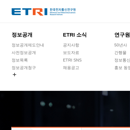
본문 바로가기
주요메뉴 바로가기
하단메뉴 바로가기
정보공개
ETRI 소식
연구원
정보공개제도안내
공지사항
50년사
사전정보공개
보도자료
간행물
정보목록
ETRI SNS
정보통신
정보공개청구
채용공고
홍보 동
경영공시
공공데이터개방
사업실명제