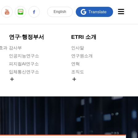
Translate
En
glish
연구·행정부서
ETRI 소개
급효과
감사부
인사말
인공지능연구소
연구원소개
피지컬AI연구소
연혁
입체통신연구소
조직도
공간미디어연구소
기타 공개정보
ADX융합연구소
원규 제·개정 예고
ICT전략연구소
연구원 고객헌장
인공지능안전연구소
ETRI CI
우주항공반도체전략연구단
주요업무연락처
대경권연구본부
찾아오시는길
호남권연구본부