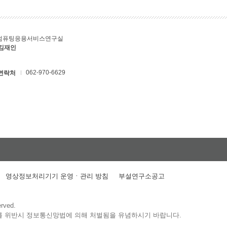
컴퓨팅응용서비스연구실
 김재인
062-970-6629
연락처
영상정보처리기기 운영ㆍ관리 방침
부설연구소공고
erved.
를 위반시 정보통신망법에 의해 처벌됨을 유념하시기 바랍니다.