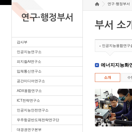
연구·행정부서
연구·행정부서
부서 소
감사부
인공지능융합연구
인공지능연구소
피지컬AI연구소
에너지지능화
입체통신연구소
소개
수
공간미디어연구소
ADX융합연구소
ICT전략연구소
인공지능안전연구소
우주항공반도체전략연구단
대경권연구본부