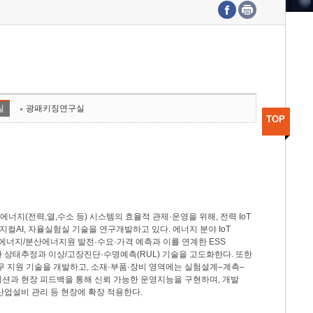
수도권연구본부
기획본부
사업화본부
행정본부
대외협력부
실
광패키징연구실
TOP
지(전력,열,수소 등) 시스템의 효율적 관제·운영을 위해, 전력 IoT
M, 피지컬AI, 자율실험실 기술을 연구개발하고 있다. 에너지 분야 IoT
너지/분산에너지원 발전·수요·가격 예측과 이를 연계한 ESS
반 상태추정과 이상/고장진단·수명예측(RUL) 기술을 고도화한다. 또한
무 지원 기술을 개발하고, 소재·부품·장비 영역에는 실험설계–계측–
이션과 현장 피드백을 통해 신뢰 가능한 운영지능을 구현하며, 개발
산업설비 관리 등 현장에 확장 적용한다.