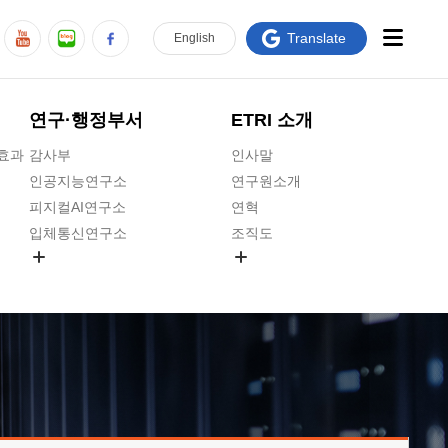
Translate
En
glish
연구·행정부서
ETRI 소개
급효과
감사부
인사말
인공지능연구소
연구원소개
피지컬AI연구소
연혁
입체통신연구소
조직도
공간미디어연구소
기타 공개정보
ADX융합연구소
원규 제·개정 예고
ICT전략연구소
연구원 고객헌장
인공지능안전연구소
ETRI CI
우주항공반도체전략연구단
주요업무연락처
대경권연구본부
찾아오시는길
호남권연구본부