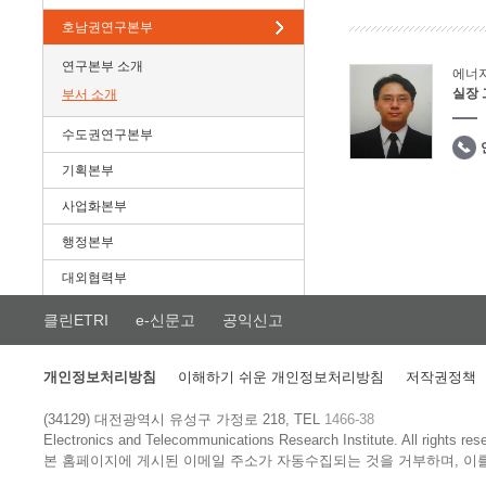
호남권연구본부
연구본부 소개
에너
실장
부서 소개
수도권연구본부
기획본부
사업화본부
행정본부
대외협력부
클린ETRI
e-신문고
공익신고
개인정보처리방침
이해하기 쉬운 개인정보처리방침
저작권정책
(34129) 대전광역시 유성구 가정로 218, TEL
1466-38
Electronics and Telecommunications Research Institute.
All rights res
본 홈페이지에 게시된 이메일 주소가 자동수집되는 것을 거부하며, 이