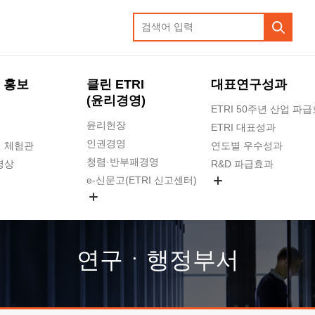
 홍보
클린 ETRI
대표연구성과
(윤리경영)
ETRI 50주년 산업 파
윤리헌장
ETRI 대표성과
인권경영
 체험관
연도별 우수성과
청렴·반부패경영
영상
R&D 파급효과
e-신문고(ETRI 신고센터)
지식공유플랫폼
공익신고
청렴포털 신고
고객의소리
연구ㆍ행정부서
수의계약 현황
부패징계 현황
감사결과공개