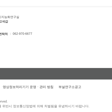
지지능화연구실
 고석갑
062-970-6677
연락처
영상정보처리기기 운영ㆍ관리 방침
부설연구소공고
erved.
를 위반시 정보통신망법에 의해 처벌됨을 유념하시기 바랍니다.