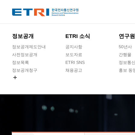
본문 바로가기
주요메뉴 바로가기
하단메뉴 바로가기
정보공개
ETRI 소식
연구원
정보공개제도안내
공지사항
50년사
사전정보공개
보도자료
간행물
정보목록
ETRI SNS
정보통신
정보공개청구
채용공고
홍보 동
경영공시
공공데이터개방
사업실명제