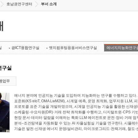
호남권연구센터
부서 소개
개
실
광ICT융합연구실
엣지컴퓨팅응용서비스연구실
에너지지능화연구
연구실
행업무
에너지 분야에 인공지능 기술을 도입하여 지능화하는 연구를 수행하고 있다. 에너
표준화(KS eIoT, OMA LwM2M), 시계열 예측, 운영 최적화, 업무지원 LL
프로토콜 표준 기술을 개발하였으며, 시계열 인공지능 기술을 활용한 신재생에
스케줄링·수요자원(DR)·거래 전략 최적화를 수행하고, 디지털트윈·CPS 기
현장 문서·데이터·알람을 이해하는 특화 LLM 에이전트로 운전·정비·거래 업
분석–조건탐색을 자동화할 수 있는 AI 자율실험실 기술을 연구한다. 시뮬레
기술은 발전·신재생 에너지 운영/설비관리, 마이크로그리드·전력거래, 철도·