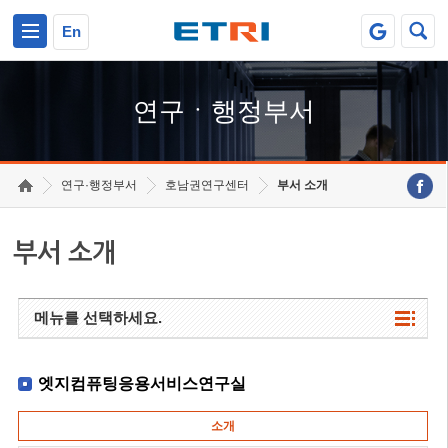
본문 바로가기
주요메뉴 바로가기
하단메뉴 바로가기
En
연구ㆍ행정부서
연구·행정부서
호남권연구센터
부서 소개
부서 소개
메뉴를 선택하세요.
엣지컴퓨팅응용서비스연구실
소개