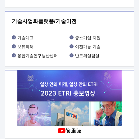
프로그램 개발
 상세이력ㅇ(붙 임1) 대상인력 A 상세이력ㅇ(붙
임2) 대상인력 B 상세이력
3. 신청방법 및 향후일정 등

신청방법: 이메일 (verdi@etri.re.kr)* <별첨양식>을 작성하여
기술사업화플랫폼/기술이전
제출
 문 의 처: ETRI사업화본부 기업성장지원부
기업성장지원전략실ㅇ오경석 책임 연구원 (T. 042-860-5076,
verdi@etri.re.kr)
 제출양식
ㅇ(별첨양식) ETRI연구인력
기술예고
중소기업 지원
현장지원 신청서 (기업)
보유특허
이전가능 기술
융합기술연구생산센터
반도체실험실