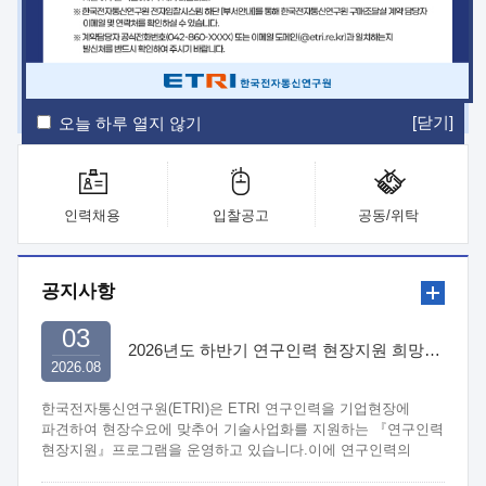
ETRI Insight
ETRI Journal
전자통신동향분석
ETRI 웹진
ETRI 간행물
전자도서관
[닫기]
오늘 하루 열지 않기
인력채용
입찰공고
공동/위탁
공지사항
03
2026년도 하반기 연구인력 현장지원 희망기업 신청/접수
2026.08
한국전자통신연구원(ETRI)은 ETRI 연구인력을 기업현장에
파견하여 현장수요에 맞추어 기술사업화를 지원하는 『연구인력
현장지원』프로그램을 운영하고 있습니다.이에 연구인력의
지원을 희망하는 중소.중견기업에서는 신청하여 주시기