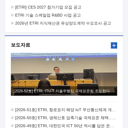
바랍니다.
2026년 8월 한국전자통신연구원장
1. 추진개요

추진목적: ETRI 인력을 기업현장에 파견. 기술지원을
[ETRI] CES 2027 참가기업 모집 공고
실시함으로써 ETRI 개발기술의 사업화를 지원하여
ETRI 기술 스케일업 R&BD 사업 공고
사업화성과를 극대화하고, 지원기업을 강견기업으로 육성하고자
함.
2026년 ETRI 지식재산권 유상양도계약 수요조사 공고
 신청자격: ETRI 협력기업 및 일반 ICT 중소기업*
협력기업: ETRI 창업/연구소기업, 기술이전/출자기업 등 ETRI
개발기술을 사업화하고자 하는 기업
 파견기간: 1년 이상
[최대 3년까지 연속지원 가능]* 연속지원은 지원완료 시점에서
보도자료
당해 지원실적과 차기 지원계획을 평가하여 결정
 기업부담:
연구인력 연봉기준 30 ~ 40%* (1년차) 연봉의 30%, (2 ~ 3년차)
연봉의 40%
 추진일정(1)희망기업 신청/접수(2)희망인력-
희망기업 매칭(3)현장조사/ 선정(심의)(4)협약체결(5)
기업파견8월 3일 ~ 14일
8월 17일 ~ 26일
9월초순
9월 중순
10월 이후* 상기일정은 희망인력-희망기업간 매칭 원활시를
가정한 것으로 상황에 따라 상당기간 일정이 지연될 수 있음. **
(1)희망인력-희망기업간 적합성이 낮다고 판단되거나, (2)
희망인력이 파견의사를 철회할 경우 후속 절차가 진행되지 않을
[2026-52호] ETRI, ITU-T 자율주행차 국제표준화 주도한다
수 있음.2. 현장지원 희망인력 및 상세이력
 희망인력
목록기술분야연구인력번호지원가능 기술반도체/
전자소자A반도체 소자(trasistor/diode) 제작 공정 전자소자 제작
[2026-51호] ETRI, 항로표지 해양 IoT 무선통신체계 개발 나선다
공정(FET / SBD 등 )유기물 반도체 소재 및 소자 설계, 합성 및
제작바이오센서 설계/제작토양/수질/가스 센서 설계/
[2026-50호] ETRI, 생체신호 압축기술 국제표준 채택...의료 AI 시대 연다
제작광소자응용B광 센서 및 응용 시스템시스템 제어 및 데이터
[2026-49호] ETRI, 대한민국 ICT 50년 역사를 담은 온라인 50년사 공개
처리FPGA 제어, VHDL 프로그램 개발Labview, Python, C