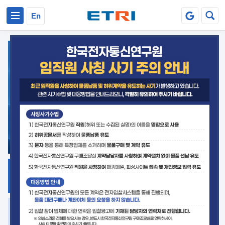
본문 바로가기
주요메뉴 바로가기
En
지식공유
ETRI 오픈소스
플랫폼
거버넌스 대응
발간자료