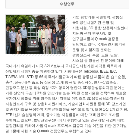
수행업무
기업 융합기술 지원협력, 광통신
국제공인시험기관 운영 및
시험지원, 3D 융합 상용화지원센터
지원과 센터 연구사업 및
연구결과물의 Q-mark 검증을
담당하고 있다. 국제공인시험기관
운영 및 시험지원 분야는
광통신소자, 부품, 모듈, 단말,
시스템 등 광통신 전 분야에 대해
국내에서 유일하게 미국 A2LA로부터 국제공인시험기관 자격을 획득하여
산업체의 시험인증을 지원하고 있다. 시험내용은 Telcordia, IEEE, IEC,
TIA/EIA, MIL-STD 등 66개 국제시험규격에 따른 광통신 제품의 온·습도순환,
충격, 진동, 내부 습도 등 신뢰성 15개 항목 및 중심파장, 반사·삽입손실,
편광모드 분산 등 특성 측정 42개 항목에 달한다. 3D융합상용화지원 분야는
기존 산업의 구조에 3차원 영상기술 또는 3차원 정보기술을 접목하여 새로운
부가가치 창출을 위해 광주광역시 지역을 거점으로 3D융합상용화지원센터
지원인프라 구축 및 상용화지원서비스, 기술사업화지원을 통해 3D 강소기업
및 중핵기업을 육성하여 지역균형발전을 목적으로 있다. 또한 1실 1기업 지원,
ETRI 신기술설명회 개최, 중소기업 지원활동에 대한 고객 만족도 조사를
수행하고 있으며, 호남권연구센터에서 수행하고 있는 연구개발 사업에 대한
품질관리를 위하여 사업 Q-mark 프로세스 검증과 기술 이전을 위한 연구개발
결과물에 대한 기술 Q-mark 검증업무도 수행하고 있다.