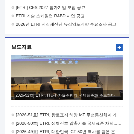
바랍니다.
2026년 8월 한국전자통신연구원장
1. 추진개요

추진목적: ETRI 인력을 기업현장에 파견. 기술지원을
[ETRI] CES 2027 참가기업 모집 공고
실시함으로써 ETRI 개발기술의 사업화를 지원하여
ETRI 기술 스케일업 R&BD 사업 공고
사업화성과를 극대화하고, 지원기업을 강견기업으로 육성하고자
함.
2026년 ETRI 지식재산권 유상양도계약 수요조사 공고
 신청자격: ETRI 협력기업 및 일반 ICT 중소기업*
협력기업: ETRI 창업/연구소기업, 기술이전/출자기업 등 ETRI
개발기술을 사업화하고자 하는 기업
 파견기간: 1년 이상
[최대 3년까지 연속지원 가능]* 연속지원은 지원완료 시점에서
보도자료
당해 지원실적과 차기 지원계획을 평가하여 결정
 기업부담:
연구인력 연봉기준 30 ~ 40%* (1년차) 연봉의 30%, (2 ~ 3년차)
연봉의 40%
 추진일정(1)희망기업 신청/접수(2)희망인력-
희망기업 매칭(3)현장조사/ 선정(심의)(4)협약체결(5)
기업파견8월 3일 ~ 14일
8월 17일 ~ 26일
9월초순
9월 중순
10월 이후* 상기일정은 희망인력-희망기업간 매칭 원활시를
가정한 것으로 상황에 따라 상당기간 일정이 지연될 수 있음. **
(1)희망인력-희망기업간 적합성이 낮다고 판단되거나, (2)
희망인력이 파견의사를 철회할 경우 후속 절차가 진행되지 않을
[2026-52호] ETRI, ITU-T 자율주행차 국제표준화 주도한다
수 있음.2. 현장지원 희망인력 및 상세이력
 희망인력
목록기술분야연구인력번호지원가능 기술반도체/
전자소자A반도체 소자(trasistor/diode) 제작 공정 전자소자 제작
[2026-51호] ETRI, 항로표지 해양 IoT 무선통신체계 개발 나선다
공정(FET / SBD 등 )유기물 반도체 소재 및 소자 설계, 합성 및
제작바이오센서 설계/제작토양/수질/가스 센서 설계/
[2026-50호] ETRI, 생체신호 압축기술 국제표준 채택...의료 AI 시대 연다
제작광소자응용B광 센서 및 응용 시스템시스템 제어 및 데이터
[2026-49호] ETRI, 대한민국 ICT 50년 역사를 담은 온라인 50년사 공개
처리FPGA 제어, VHDL 프로그램 개발Labview, Python, C