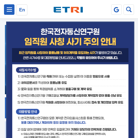
본문 바로가기
주요메뉴 바로가기
En
지식공유
ETRI 오픈소스
플랫폼
거버넌스 대응
발간자료