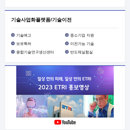
프로그램 개발
 상세이력ㅇ(붙 임1) 대상인력 A 상세이력ㅇ(붙
임2) 대상인력 B 상세이력
3. 신청방법 및 향후일정 등

신청방법: 이메일 (verdi@etri.re.kr)* <별첨양식>을 작성하여
기술사업화플랫폼/기술이전
제출
 문 의 처: ETRI사업화본부 기업성장지원부
기업성장지원전략실ㅇ오경석 책임 연구원 (T. 042-860-5076,
verdi@etri.re.kr)
 제출양식
ㅇ(별첨양식) ETRI연구인력
기술예고
중소기업 지원
현장지원 신청서 (기업)
보유특허
이전가능 기술
융합기술연구생산센터
반도체실험실