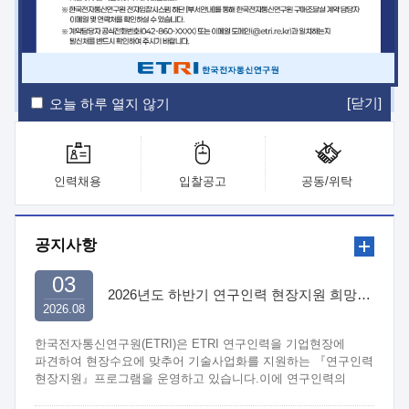
ETRI Insight
ETRI Journal
전자통신동향분석
ETRI 웹진
ETRI 간행물
전자도서관
[닫기]
오늘 하루 열지 않기
인력채용
입찰공고
공동/위탁
공지사항
03
2026년도 하반기 연구인력 현장지원 희망기업 신청/접수
2026.08
한국전자통신연구원(ETRI)은 ETRI 연구인력을 기업현장에
파견하여 현장수요에 맞추어 기술사업화를 지원하는 『연구인력
현장지원』프로그램을 운영하고 있습니다.이에 연구인력의
지원을 희망하는 중소.중견기업에서는 신청하여 주시기