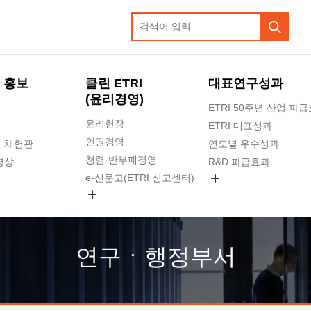
 홍보
클린 ETRI
대표연구성과
(윤리경영)
ETRI 50주년 산업 파
윤리헌장
ETRI 대표성과
인권경영
 체험관
연도별 우수성과
청렴·반부패경영
영상
R&D 파급효과
e-신문고(ETRI 신고센터)
지식공유플랫폼
공익신고
청렴포털 신고
고객의소리
연구ㆍ행정부서
수의계약 현황
부패징계 현황
감사결과공개