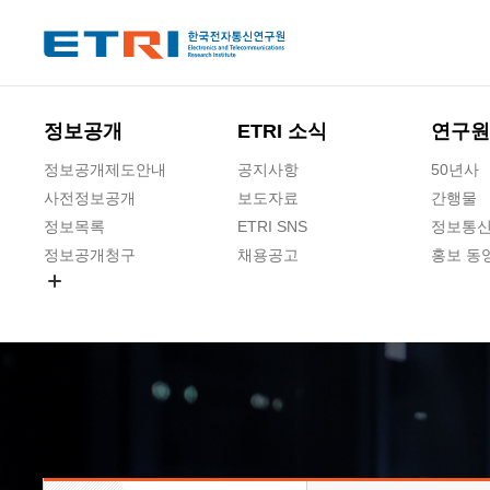
본문 바로가기
주요메뉴 바로가기
하단메뉴 바로가기
정보공개
ETRI 소식
연구원
정보공개제도안내
공지사항
50년사
사전정보공개
보도자료
간행물
정보목록
ETRI SNS
정보통신
정보공개청구
채용공고
홍보 동
경영공시
공공데이터개방
사업실명제