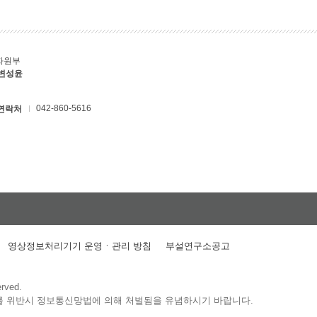
자원부
 변성윤
042-860-5616
연락처
영상정보처리기기 운영ㆍ관리 방침
부설연구소공고
erved.
를 위반시 정보통신망법에 의해 처벌됨을 유념하시기 바랍니다.