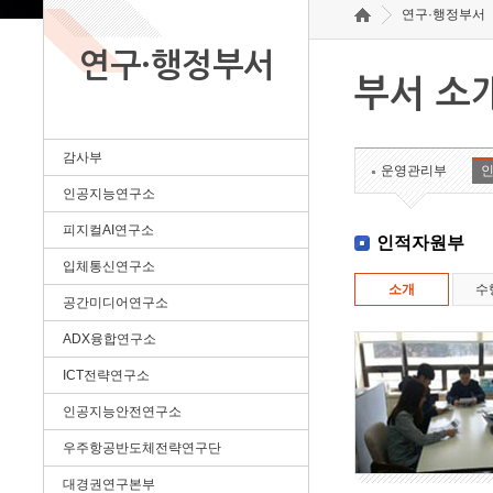
연구·행정부서
연구·행정부서
부서 소
감사부
운영관리부
인공지능연구소
피지컬AI연구소
인적자원부
입체통신연구소
소개
수
공간미디어연구소
ADX융합연구소
ICT전략연구소
인공지능안전연구소
우주항공반도체전략연구단
대경권연구본부