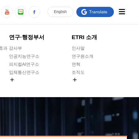
Translate
En
glish
연구·행정부서
ETRI 소개
급효과
감사부
인사말
인공지능연구소
연구원소개
피지컬AI연구소
연혁
입체통신연구소
조직도
공간미디어연구소
기타 공개정보
ADX융합연구소
원규 제·개정 예고
ICT전략연구소
연구원 고객헌장
인공지능안전연구소
ETRI CI
우주항공반도체전략연구단
주요업무연락처
대경권연구본부
찾아오시는길
호남권연구본부