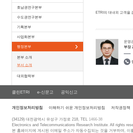
호남권연구본부
ETRI의 대내외 고객을
수도권연구본부
기획본부
사업화본부
운영
행정본부
부장
본부 소개
부서 소개
대외협력부
클린ETRI
e-신문고
공익신고
개인정보처리방침
이해하기 쉬운 개인정보처리방침
저작권정책
(34129) 대전광역시 유성구 가정로 218, TEL
1466-38
Electronics and Telecommunications Research Institute.
All rights res
본 홈페이지에 게시된 이메일 주소가 자동수집되는 것을 거부하며, 이