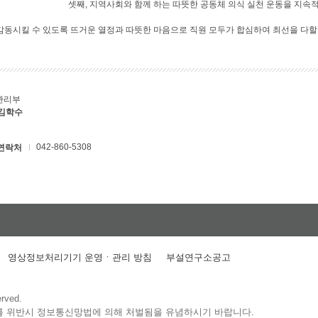
셋째, 지역사회와 함께 하는 따뜻한 공동체 의식 실천 운동을 지속
 감동시킬 수 있도록 뜨거운 열정과 따뜻한 마음으로 직원 모두가 합심하여 최선을 다할
관리부
 김학수
042-860-5308
연락처
영상정보처리기기 운영ㆍ관리 방침
부설연구소공고
erved.
를 위반시 정보통신망법에 의해 처벌됨을 유념하시기 바랍니다.