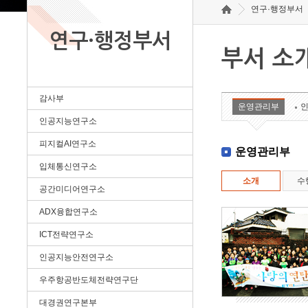
연구·행정부서
연구·행정부서
부서 소
감사부
운영관리부
인공지능연구소
피지컬AI연구소
운영관리부
입체통신연구소
소개
수
공간미디어연구소
ADX융합연구소
ICT전략연구소
인공지능안전연구소
우주항공반도체전략연구단
대경권연구본부