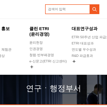
 홍보
클린 ETRI
대표연구성과
(윤리경영)
ETRI 50주년 산업 파
윤리헌장
ETRI 대표성과
인권경영
 체험관
연도별 우수성과
청렴·반부패경영
영상
R&D 파급효과
e-신문고(ETRI 신고센터)
지식공유플랫폼
공익신고
청렴포털 신고
고객의소리
연구ㆍ행정부서
수의계약 현황
부패징계 현황
감사결과공개