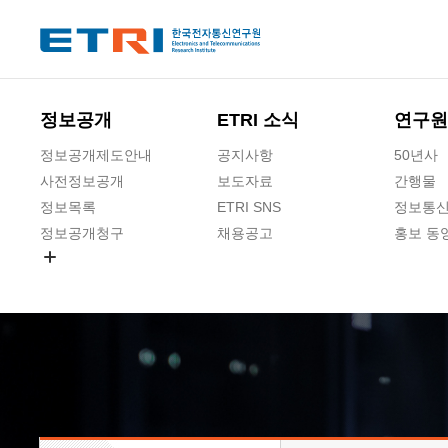
본문 바로가기
주요메뉴 바로가기
하단메뉴 바로가기
정보공개
ETRI 소식
연구원
정보공개제도안내
공지사항
50년사
사전정보공개
보도자료
간행물
정보목록
ETRI SNS
정보통신
정보공개청구
채용공고
홍보 동
경영공시
공공데이터개방
사업실명제