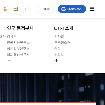
Translate
En
glish
연구·행정부서
ETRI 소개
급효과
감사부
인사말
인공지능연구소
연구원소개
피지컬AI연구소
연혁
입체통신연구소
조직도
공간미디어연구소
기타 공개정보
ADX융합연구소
원규 제·개정 예고
ICT전략연구소
연구원 고객헌장
인공지능안전연구소
ETRI CI
우주항공반도체전략연구단
주요업무연락처
대경권연구본부
찾아오시는길
호남권연구본부