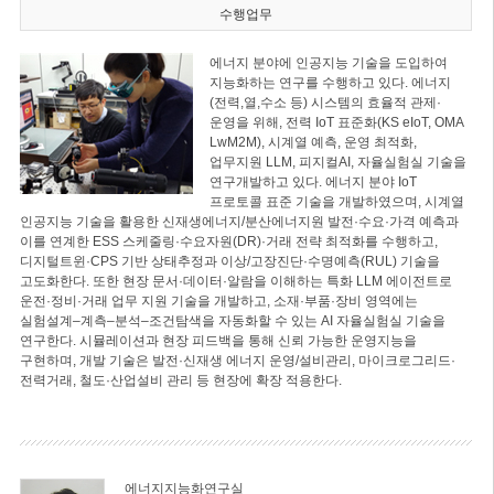
수행업무
에너지 분야에 인공지능 기술을 도입하여
지능화하는 연구를 수행하고 있다. 에너지
(전력,열,수소 등) 시스템의 효율적 관제·
운영을 위해, 전력 IoT 표준화(KS eIoT, OMA
LwM2M), 시계열 예측, 운영 최적화,
업무지원 LLM, 피지컬AI, 자율실험실 기술을
연구개발하고 있다. 에너지 분야 IoT
프로토콜 표준 기술을 개발하였으며, 시계열
인공지능 기술을 활용한 신재생에너지/분산에너지원 발전·수요·가격 예측과
이를 연계한 ESS 스케줄링·수요자원(DR)·거래 전략 최적화를 수행하고,
디지털트윈·CPS 기반 상태추정과 이상/고장진단·수명예측(RUL) 기술을
고도화한다. 또한 현장 문서·데이터·알람을 이해하는 특화 LLM 에이전트로
운전·정비·거래 업무 지원 기술을 개발하고, 소재·부품·장비 영역에는
실험설계–계측–분석–조건탐색을 자동화할 수 있는 AI 자율실험실 기술을
연구한다. 시뮬레이션과 현장 피드백을 통해 신뢰 가능한 운영지능을
구현하며, 개발 기술은 발전·신재생 에너지 운영/설비관리, 마이크로그리드·
전력거래, 철도·산업설비 관리 등 현장에 확장 적용한다.
에너지지능화연구실