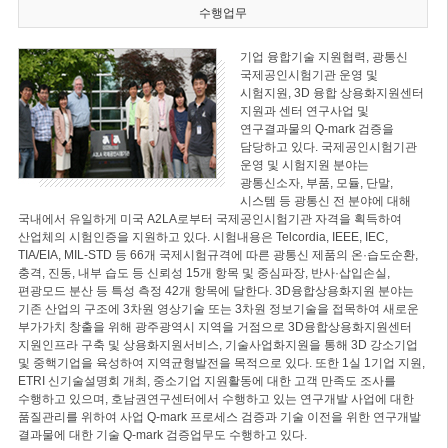
수행업무
기업 융합기술 지원협력, 광통신
국제공인시험기관 운영 및
시험지원, 3D 융합 상용화지원센터
지원과 센터 연구사업 및
연구결과물의 Q-mark 검증을
담당하고 있다. 국제공인시험기관
운영 및 시험지원 분야는
광통신소자, 부품, 모듈, 단말,
시스템 등 광통신 전 분야에 대해
국내에서 유일하게 미국 A2LA로부터 국제공인시험기관 자격을 획득하여
산업체의 시험인증을 지원하고 있다. 시험내용은 Telcordia, IEEE, IEC,
TIA/EIA, MIL-STD 등 66개 국제시험규격에 따른 광통신 제품의 온·습도순환,
충격, 진동, 내부 습도 등 신뢰성 15개 항목 및 중심파장, 반사·삽입손실,
편광모드 분산 등 특성 측정 42개 항목에 달한다. 3D융합상용화지원 분야는
기존 산업의 구조에 3차원 영상기술 또는 3차원 정보기술을 접목하여 새로운
부가가치 창출을 위해 광주광역시 지역을 거점으로 3D융합상용화지원센터
지원인프라 구축 및 상용화지원서비스, 기술사업화지원을 통해 3D 강소기업
및 중핵기업을 육성하여 지역균형발전을 목적으로 있다. 또한 1실 1기업 지원,
ETRI 신기술설명회 개최, 중소기업 지원활동에 대한 고객 만족도 조사를
수행하고 있으며, 호남권연구센터에서 수행하고 있는 연구개발 사업에 대한
품질관리를 위하여 사업 Q-mark 프로세스 검증과 기술 이전을 위한 연구개발
결과물에 대한 기술 Q-mark 검증업무도 수행하고 있다.