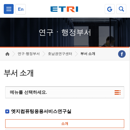
본문 바로가기
주요메뉴 바로가기
하단메뉴 바로가기
En
연구ㆍ행정부서
연구·행정부서
호남권연구센터
부서 소개
부서 소개
메뉴를 선택하세요.
엣지컴퓨팅응용서비스연구실
소개