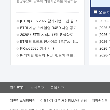
현장수요에 맞추어 기술사업화를 지원하는
『연구인력 현장지원』프로그램을
운영하고 있습니다.이에 연구인력의 지원을
오늘 하
희망하는 중소.중견기업에서는 신청하여
주시기 바랍니다.
2026년 8월
[ETRI] CES 2027 참가기업 모집 공고
한국전자통신연구원장
1. 추진개요

ETRI 기술 스케일업 R&BD 사업 공고
추진목적: ETRI 인력을 기업현장에 파견.
기술지원을 실시함으로써 ETRI 개발기술의
2026년 ETRI 지식재산권 유상양도계약 수요조사 공고
사업화를 지원하여 사업화성과를
ETRI 테크비즈 인사이트 8호(TechBiz Insight Vol.8) 발간
극대화하고, 지원기업을 강견기업으로
육성하고자 함.
 신청자격: ETRI
KRnet 2026 행사 안내
협력기업 및 일반 ICT 중소기업* 협력기업:
K-디지털 챌린지_NET 챌린지 캠프 시즌13 안내
ETRI 창업/연구소기업, 기술이전/출자기업
등 ETRI 개발기술을 사업화하고자 하는
기업
 파견기간: 1년 이상 [최대 3년까지
연속지원 가능]* 연속지원은 지원완료
시점에서 당해 지원실적과 차기 지원계획을
평가하여 결정
 기업부담: 연구인력
연봉기준 30 ~ 40%* (1년차) 연봉의 30%,
클린ETRI
e-신문고
공익신고
(2 ~ 3년차) 연봉의 40%
 추진일정(1)
희망기업 신청/접수(2)희망인력-희망기업
매칭(3)현장조사/ 선정(심의)(4)협약체결
개인정보처리방침
이해하기 쉬운 개인정보처리방침
저작권정책
(5)기업파견8월 3일 ~ 14일
8월 17일 ~
26일
9월초순
9월 중순
10월 이후*