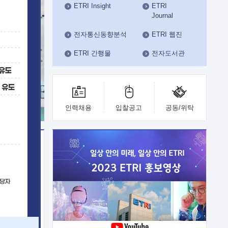
ETRI Insight
ETRI
수도권연구본부
Journal
기획본부
사업화본부
전자통신동향분석
ETRI 웹진
행정본부
ETRI 간행물
전자도서관
대외협력부
인력채용
입찰공고
공동/위탁
이전
업 지원
능 기술
체실험실