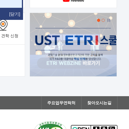
[닫기]
 견학
신청
주요업무연락처
찾아오시는길