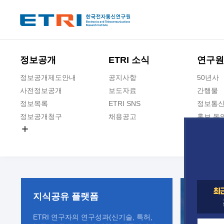
본문 바로가기
주요메뉴 바로가기
정보공개
ETRI 소식
연구원
정보공개제도안내
공지사항
50년사
사전정보공개
보도자료
간행물
정보목록
ETRI SNS
정보통신
정보공개청구
채용공고
홍보 동
경영공시
공공데이터개방
사업실명제
지식공유
플랫폼
ETRI 연구자의 연구성과(신기술, 특허,