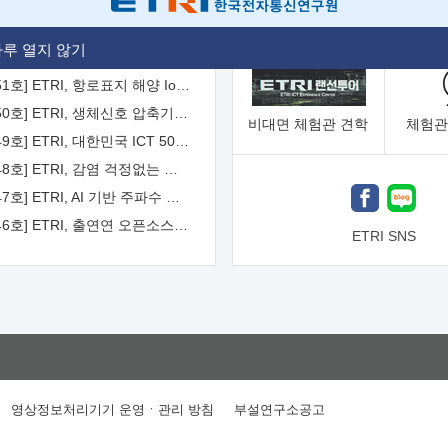
[2026-52호] ETRI, ITU-T 자율주행차 국제표준화 주도한다
루 열지 않기
[2026-51호] ETRI, 항로표지 해양 IoT 무선통신체계 개발 나선다
[2026-50호] ETRI, 생체신호 압축기술 국제표준 채택...의료 AI 시대 연다
비대면
체험관 견학
체험관
[2026-49호] ETRI, 대한민국 ICT 50년 역사를 담은 온라인 50년사 공개
[2026-48호] ETRI, 감염 걱정없는 공중 터치 인터페이스 시대 연다
[2026-47호] ETRI, AI 기반 주파수 예측기술 국제표준 이끌어
[2026-46호] ETRI, 출연연 오픈소스 협의체 '범출연연'으로 확대 운영
ETRI SNS
영상정보처리기기 운영ㆍ관리 방침
부설연구소공고