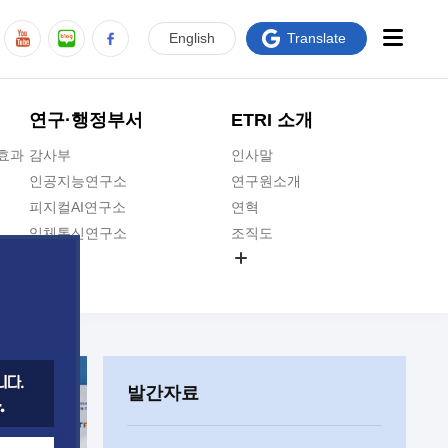
En
glish
Translate
연구·행정부서
ETRI 소개
급효과
감사부
인사말
인공지능연구소
연구원소개
피지컬AI연구소
연혁
입체통신연구소
조직도
공간미디어연구소
기타 공개정보
ADX융합연구소
원규 제·개정 예고
ICT전략연구소
연구원 고객헌장
인공지능안전연구소
ETRI CI
우주항공반도체전략연구단
주요업무연락처
발간자료
대경권연구본부
찾아오시는길
호남권연구본부