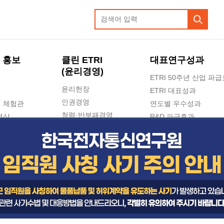
 홍보
클린 ETRI
대표연구성과
(윤리경영)
ETRI 50주년 산업 파
윤리헌장
ETRI 대표성과
인권경영
 체험관
연도별 우수성과
청렴·반부패경영
영상
R&D 파급효과
e-신문고(ETRI 신고센터)
지식공유플랫폼
공익신고
청렴포털 신고
고객의소리
수의계약 현황
부패징계 현황
감사결과공개