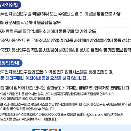
료
기술사업화플랫폼/기술
기술예고
중소기
보유특허
이전가
융합기술연구생산센터
반도