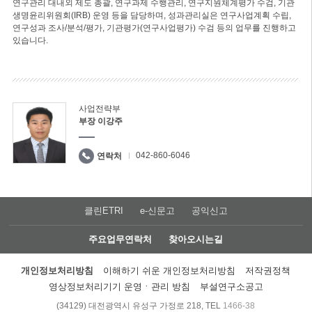
연구관리 대내외 제도 총괄, 연구과제 수행관리, 연구지원체계평가 수검, 기관
생명윤리위원회(IRB) 운영 등을 담당하며, 성과관리실은 연구사업계획 수립,
연구성과 조사/분석/평가, 기관평가(연구사업평가) 수검 등의 업무를 진행하고
있습니다.
사업전략부
부장 이강주
042-860-6046
연락처
클린ETRI
e-신문고
공익신고
주요업무연락처
찾아오시는길
개인정보처리방침
이해하기 쉬운 개인정보처리방침
저작권정책
영상정보처리기기 운영ㆍ관리 방침
부설연구소공고
(34129) 대전광역시 유성구 가정로 218, TEL
1466-38