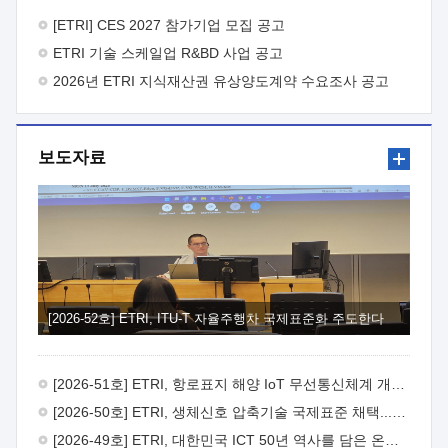
바랍니다.
2026년 8월 한국전자통신연구원장
1. 추진개요

추진목적: ETRI 인력을 기업현장에 파견. 기술지원을
[ETRI] CES 2027 참가기업 모집 공고
실시함으로써 ETRI 개발기술의 사업화를 지원하여
ETRI 기술 스케일업 R&BD 사업 공고
사업화성과를 극대화하고, 지원기업을 강견기업으로 육성하고자
함.
2026년 ETRI 지식재산권 유상양도계약 수요조사 공고
 신청자격: ETRI 협력기업 및 일반 ICT 중소기업*
협력기업: ETRI 창업/연구소기업, 기술이전/출자기업 등 ETRI
개발기술을 사업화하고자 하는 기업
 파견기간: 1년 이상
[최대 3년까지 연속지원 가능]* 연속지원은 지원완료 시점에서
보도자료
당해 지원실적과 차기 지원계획을 평가하여 결정
 기업부담:
연구인력 연봉기준 30 ~ 40%* (1년차) 연봉의 30%, (2 ~ 3년차)
연봉의 40%
 추진일정(1)희망기업 신청/접수(2)희망인력-
희망기업 매칭(3)현장조사/ 선정(심의)(4)협약체결(5)
기업파견8월 3일 ~ 14일
8월 17일 ~ 26일
9월초순
9월 중순
10월 이후* 상기일정은 희망인력-희망기업간 매칭 원활시를
가정한 것으로 상황에 따라 상당기간 일정이 지연될 수 있음. **
(1)희망인력-희망기업간 적합성이 낮다고 판단되거나, (2)
희망인력이 파견의사를 철회할 경우 후속 절차가 진행되지 않을
[2026-52호] ETRI, ITU-T 자율주행차 국제표준화 주도한다
수 있음.2. 현장지원 희망인력 및 상세이력
 희망인력
목록기술분야연구인력번호지원가능 기술반도체/
전자소자A반도체 소자(trasistor/diode) 제작 공정 전자소자 제작
[2026-51호] ETRI, 항로표지 해양 IoT 무선통신체계 개발 나선다
공정(FET / SBD 등 )유기물 반도체 소재 및 소자 설계, 합성 및
제작바이오센서 설계/제작토양/수질/가스 센서 설계/
[2026-50호] ETRI, 생체신호 압축기술 국제표준 채택...의료 AI 시대 연다
제작광소자응용B광 센서 및 응용 시스템시스템 제어 및 데이터
[2026-49호] ETRI, 대한민국 ICT 50년 역사를 담은 온라인 50년사 공개
처리FPGA 제어, VHDL 프로그램 개발Labview, Python, C