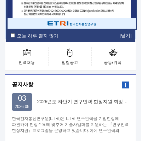
ETRI Insight
ETRI Journal
전자통신동향분석
ETRI 웹진
ETRI 간행물
전자도서관
[닫기]
오늘 하루 열지 않기
인력채용
입찰공고
공동/위탁
공지사항
03
2026년도 하반기 연구인력 현장지원 희망기업 신청/접수
2026.08
한국전자통신연구원(ETRI)은 ETRI 연구인력을 기업현장에
파견하여 현장수요에 맞추어 기술사업화를 지원하는 『연구인력
현장지원』프로그램을 운영하고 있습니다.이에 연구인력의
지원을 희망하는 중소.중견기업에서는 신청하여 주시기