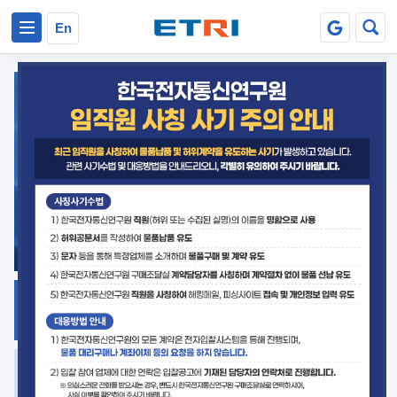
본문 바로가기
주요메뉴 바로가기
En
지식공유
ETRI 오픈소스
플랫폼
거버넌스 대응
발간자료