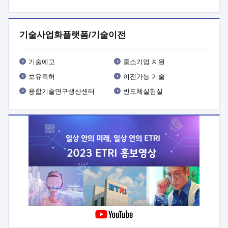
프로그램 개발
 상세이력ㅇ(붙 임1) 대상인력 A 상세이력ㅇ(붙
임2) 대상인력 B 상세이력
3. 신청방법 및 향후일정 등

신청방법: 이메일 (verdi@etri.re.kr)* <별첨양식>을 작성하여
기술사업화플랫폼/기술이전
제출
 문 의 처: ETRI사업화본부 기업성장지원부
기업성장지원전략실ㅇ오경석 책임 연구원 (T. 042-860-5076,
verdi@etri.re.kr)
 제출양식
ㅇ(별첨양식) ETRI연구인력
기술예고
중소기업 지원
현장지원 신청서 (기업)
보유특허
이전가능 기술
융합기술연구생산센터
반도체실험실