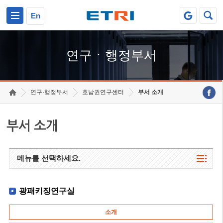
본문 바로가기
주요메뉴 바로가기
하단메뉴 바로가기
En
연구ㆍ행정부서
연구·행정부서
호남권연구센터
부서 소개
부서 소개
메뉴를 선택하세요.
광패키징연구실
소개