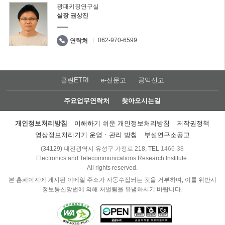
광패키징연구실
실장 권상진
062-970-6599
연락처
클린ETRI
e-신문고
공익신고
주요업무연락처
찾아오시는길
개인정보처리방침
이해하기 쉬운 개인정보처리방침
저작권정책
영상정보처리기기 운영ㆍ관리 방침
부설연구소공고
(34129) 대전광역시 유성구 가정로 218, TEL
1466-38
Electronics and Telecommunications Research Institute.
All rights reserved.
본 홈페이지에 게시된 이메일 주소가 자동수집되는 것을 거부하며, 이를 위반시
정보통신망법에 의해 처벌됨을 유념하시기 바랍니다.