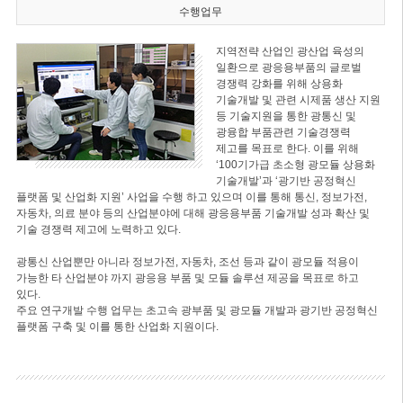
수행업무
지역전략 산업인 광산업 육성의
일환으로 광응용부품의 글로벌
경쟁력 강화를 위해 상용화
기술개발 및 관련 시제품 생산 지원
등 기술지원을 통한 광통신 및
광융합 부품관련 기술경쟁력
제고를 목표로 한다. 이를 위해
‘100기가급 초소형 광모듈 상용화
기술개발’과 ‘광기반 공정혁신
플랫폼 및 산업화 지원’ 사업을 수행 하고 있으며 이를 통해 통신, 정보가전,
자동차, 의료 분야 등의 산업분야에 대해 광응용부품 기술개발 성과 확산 및
기술 경쟁력 제고에 노력하고 있다.
광통신 산업뿐만 아니라 정보가전, 자동차, 조선 등과 같이 광모듈 적용이
가능한 타 산업분야 까지 광응용 부품 및 모듈 솔루션 제공을 목표로 하고
있다.
주요 연구개발 수행 업무는 초고속 광부품 및 광모듈 개발과 광기반 공정혁신
플랫폼 구축 및 이를 통한 산업화 지원이다.