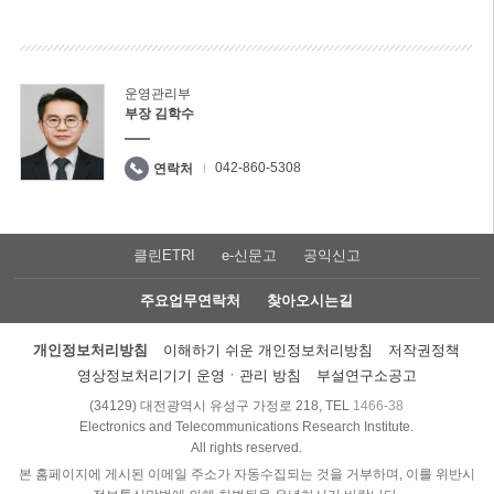
운영관리부
부장 김학수
042-860-5308
연락처
클린ETRI
e-신문고
공익신고
주요업무연락처
찾아오시는길
개인정보처리방침
이해하기 쉬운 개인정보처리방침
저작권정책
영상정보처리기기 운영ㆍ관리 방침
부설연구소공고
(34129) 대전광역시 유성구 가정로 218, TEL
1466-38
Electronics and Telecommunications Research Institute.
All rights reserved.
본 홈페이지에 게시된 이메일 주소가 자동수집되는 것을 거부하며, 이를 위반시