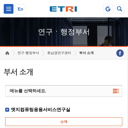
본문 바로가기
주요메뉴 바로가기
하단메뉴 바로가기
En
연구ㆍ행정부서
연구·행정부서
호남권연구센터
부서 소개
부서 소개
메뉴를 선택하세요.
엣지컴퓨팅응용서비스연구실
소개