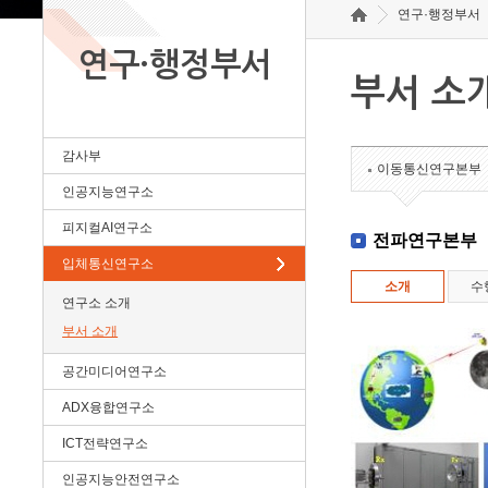
연구·행정부서
연구·행정부서
부서 소
감사부
이동통신연구본부
인공지능연구소
피지컬AI연구소
전파연구본부
입체통신연구소
소개
수
연구소 소개
부서 소개
공간미디어연구소
ADX융합연구소
ICT전략연구소
인공지능안전연구소