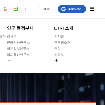
Translate
En
glish
연구·행정부서
ETRI 소개
급효과
감사부
인사말
인공지능연구소
연구원소개
피지컬AI연구소
연혁
입체통신연구소
조직도
공간미디어연구소
기타 공개정보
ADX융합연구소
원규 제·개정 예고
ICT전략연구소
연구원 고객헌장
인공지능안전연구소
ETRI CI
우주항공반도체전략연구단
주요업무연락처
대경권연구본부
찾아오시는길
호남권연구본부