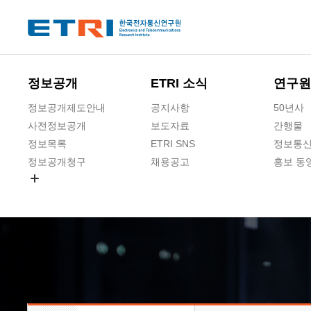
본문 바로가기
주요메뉴 바로가기
하단메뉴 바로가기
정보공개
ETRI 소식
연구원
정보공개제도안내
공지사항
50년사
사전정보공개
보도자료
간행물
정보목록
ETRI SNS
정보통신
정보공개청구
채용공고
홍보 동
경영공시
공공데이터개방
사업실명제