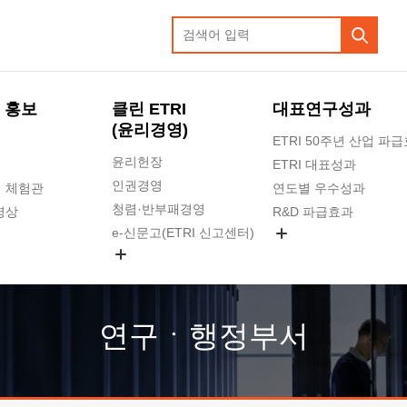
 홍보
클린 ETRI
대표연구성과
(윤리경영)
ETRI 50주년 산업 파
윤리헌장
ETRI 대표성과
인권경영
 체험관
연도별 우수성과
청렴·반부패경영
영상
R&D 파급효과
e-신문고(ETRI 신고센터)
지식공유플랫폼
공익신고
청렴포털 신고
고객의소리
연구ㆍ행정부서
수의계약 현황
부패징계 현황
감사결과공개