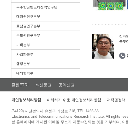
우주항공반도체전략연구단
대경권연구본부
호남권연구본부
수도권연구본부
전파
본부
기획본부
사업화본부
행정본부
대외협력부
클린ETRI
e-신문고
공익신고
개인정보처리방침
이해하기 쉬운 개인정보처리방침
저작권정책
(34129) 대전광역시 유성구 가정로 218, TEL
1466-38
Electronics and Telecommunications Research Institute.
All rights res
본 홈페이지에 게시된 이메일 주소가 자동수집되는 것을 거부하며, 이