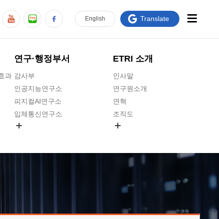
Translate
En
glish
연구·행정부서
ETRI 소개
급효과
감사부
인사말
인공지능연구소
연구원소개
피지컬AI연구소
연혁
입체통신연구소
조직도
공간미디어연구소
기타 공개정보
ADX융합연구소
원규 제·개정 예고
ICT전략연구소
연구원 고객헌장
인공지능안전연구소
ETRI CI
우주항공반도체전략연구단
주요업무연락처
대경권연구본부
찾아오시는길
호남권연구본부