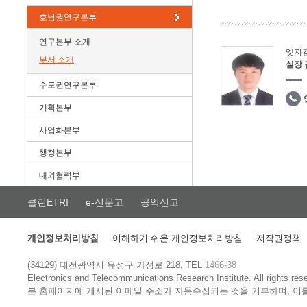
호남권연구본부
연구본부 소개
엣지
부서 소개
실장
수도권연구본부
기획본부
사업화본부
행정본부
대외협력부
클린ETRI
e-신문고
공익신고
개인정보처리방침
이해하기 쉬운 개인정보처리방침
저작권정책
(34129) 대전광역시 유성구 가정로 218, TEL
1466-38
Electronics and Telecommunications Research Institute.
All rights res
본 홈페이지에 게시된 이메일 주소가 자동수집되는 것을 거부하며, 이