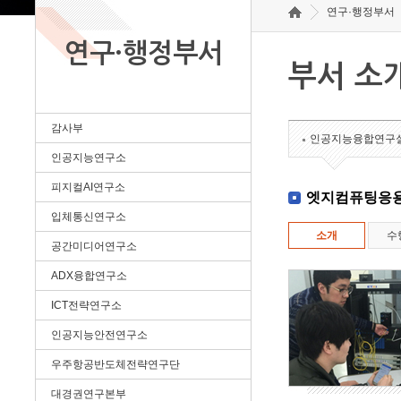
연구·행정부서
연구·행정부서
부서 소
감사부
인공지능융합연구
인공지능연구소
피지컬AI연구소
엣지컴퓨팅응
입체통신연구소
소개
수
공간미디어연구소
ADX융합연구소
ICT전략연구소
인공지능안전연구소
우주항공반도체전략연구단
대경권연구본부