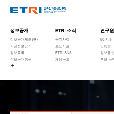
본문 바로가기
주요메뉴 바로가기
하단메뉴 바로가기
정보공개
ETRI 소식
연구원
정보공개제도안내
공지사항
50년사
사전정보공개
보도자료
간행물
정보목록
ETRI SNS
정보통신
정보공개청구
채용공고
홍보 동
경영공시
공공데이터개방
사업실명제