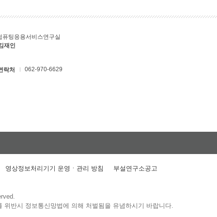
컴퓨팅응용서비스연구실
 김재인
062-970-6629
연락처
영상정보처리기기 운영ㆍ관리 방침
부설연구소공고
erved.
를 위반시 정보통신망법에 의해 처벌됨을 유념하시기 바랍니다.