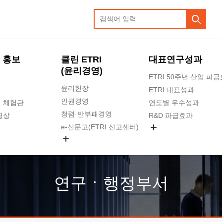
 홍보
클린 ETRI
대표연구성과
(윤리경영)
ETRI 50주년 산업 파
윤리헌장
ETRI 대표성과
인권경영
 체험관
연도별 우수성과
청렴·반부패경영
영상
R&D 파급효과
e-신문고(ETRI 신고센터)
지식공유플랫폼
공익신고
청렴포털 신고
고객의소리
연구ㆍ행정부서
수의계약 현황
부패징계 현황
감사결과공개