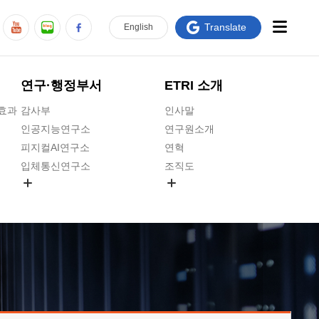
Translate
En
glish
연구·행정부서
ETRI 소개
급효과
감사부
인사말
인공지능연구소
연구원소개
피지컬AI연구소
연혁
입체통신연구소
조직도
공간미디어연구소
기타 공개정보
ADX융합연구소
원규 제·개정 예고
ICT전략연구소
연구원 고객헌장
인공지능안전연구소
ETRI CI
우주항공반도체전략연구단
주요업무연락처
대경권연구본부
찾아오시는길
호남권연구본부