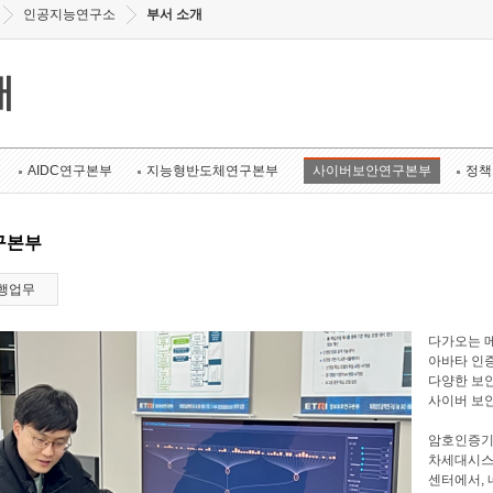
인공지능연구소
부서 소개
개
AIDC연구본부
지능형반도체연구본부
사이버보안연구본부
정책
구본부
행업무
다가오는 메
아바타 인증
다양한 보안
사이버 보
암호인증기
차세대시스
센터에서, 