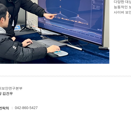
다양한 대
능동적인 
사이버 보
버보안연구본부
장 김건우
042-860-5427
연락처