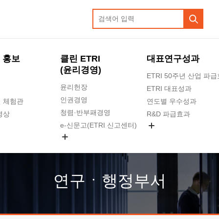
 홍보
클린 ETRI
대표연구성과
(윤리경영)
ETRI 50주년 산업 파
윤리헌장
ETRI 대표성과
인권경영
 체험관
연도별 우수성과
청렴·반부패경영
영상
R&D 파급효과
e-신문고(ETRI 신고센터)
지식공유플랫폼
공익신고
청렴포털 신고
고객의소리
연구ㆍ행정부서
수의계약 현황
부패징계 현황
감사결과공개