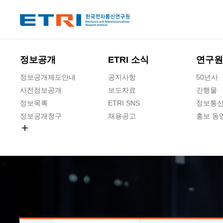
본문 바로가기
주요메뉴 바로가기
하단메뉴 바로가기
정보공개
ETRI 소식
연구원
정보공개제도안내
공지사항
50년사
사전정보공개
보도자료
간행물
정보목록
ETRI SNS
정보통신
정보공개청구
채용공고
홍보 동
경영공시
공공데이터개방
사업실명제