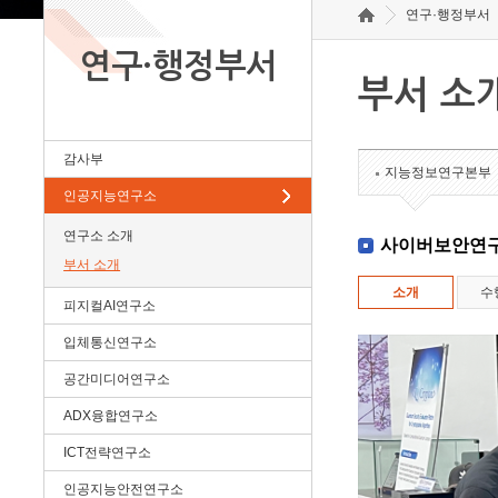
연구·행정부서
연구·행정부서
부서 소
감사부
지능정보연구본부
인공지능연구소
연구소 소개
사이버보안연
부서 소개
소개
수
피지컬AI연구소
입체통신연구소
공간미디어연구소
ADX융합연구소
ICT전략연구소
인공지능안전연구소