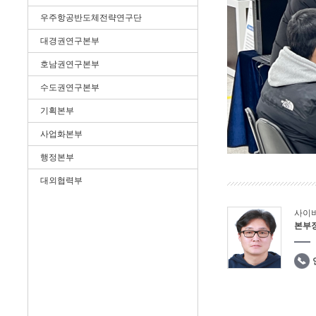
우주항공반도체전략연구단
대경권연구본부
호남권연구본부
수도권연구본부
기획본부
사업화본부
행정본부
대외협력부
사이
본부