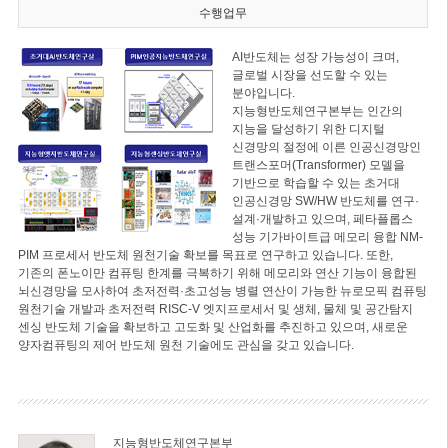
수행업무
AI반도체는 성장 가능성이 크며,
글로벌 시장을 선도할 수 있는
분야입니다.
지능형반도체연구본부는 인간의
지능을 달성하기 위한 디지털
신경망의 절정에 이른 인공신경망인
트랜스포머(Transformer) 모델을
기반으로 학습할 수 있는 초거대
인공신경망 SW/HW 반도체를 연구·
설계·개발하고 있으며, 페타플롭스
성능 기가바이트급 메모리 융합 NM-
PIM 프로세서 반도체 원천기술 확보를 목표로 연구하고 있습니다. 또한,
기존의 폰노이만 컴퓨팅 한계를 극복하기 위해 메모리와 연산 기능이 융합된
뇌신경망을 모사하여 초저전력·초고성능 병렬 연산이 가능한 뉴로모픽 컴퓨팅
원천기술 개발과 초저전력 RISC-V 엣지프로세서 및 생체, 물체 및 공간탐지
센싱 반도체 기술을 확보하고 고도화 및 산업화를 추진하고 있으며, 새로운
양자컴퓨팅의 제어 반도체 원천 기술에도 관심을 갖고 있습니다.
지능형반도체연구본부