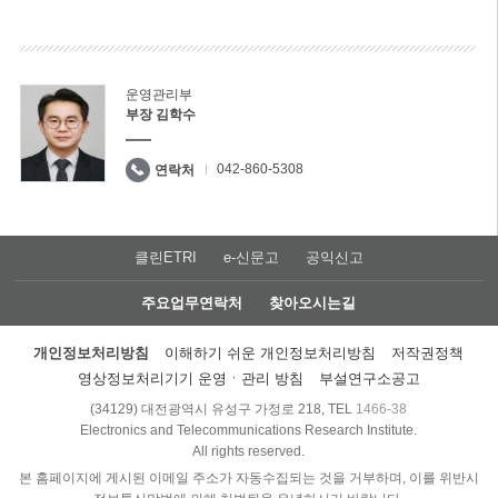
운영관리부
부장 김학수
042-860-5308
연락처
클린ETRI
e-신문고
공익신고
주요업무연락처
찾아오시는길
개인정보처리방침
이해하기 쉬운 개인정보처리방침
저작권정책
영상정보처리기기 운영ㆍ관리 방침
부설연구소공고
(34129) 대전광역시 유성구 가정로 218, TEL
1466-38
Electronics and Telecommunications Research Institute.
All rights reserved.
본 홈페이지에 게시된 이메일 주소가 자동수집되는 것을 거부하며, 이를 위반시