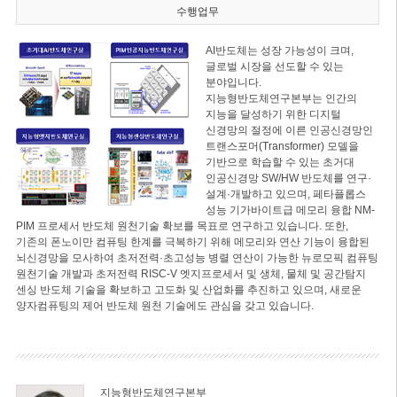
수행업무
AI반도체는 성장 가능성이 크며,
글로벌 시장을 선도할 수 있는
분야입니다.
지능형반도체연구본부는 인간의
지능을 달성하기 위한 디지털
신경망의 절정에 이른 인공신경망인
트랜스포머(Transformer) 모델을
기반으로 학습할 수 있는 초거대
인공신경망 SW/HW 반도체를 연구·
설계·개발하고 있으며, 페타플롭스
성능 기가바이트급 메모리 융합 NM-
PIM 프로세서 반도체 원천기술 확보를 목표로 연구하고 있습니다. 또한,
기존의 폰노이만 컴퓨팅 한계를 극복하기 위해 메모리와 연산 기능이 융합된
뇌신경망을 모사하여 초저전력·초고성능 병렬 연산이 가능한 뉴로모픽 컴퓨팅
원천기술 개발과 초저전력 RISC-V 엣지프로세서 및 생체, 물체 및 공간탐지
센싱 반도체 기술을 확보하고 고도화 및 산업화를 추진하고 있으며, 새로운
양자컴퓨팅의 제어 반도체 원천 기술에도 관심을 갖고 있습니다.
지능형반도체연구본부