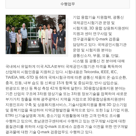
수행업무
기업 융합기술 지원협력, 광통신
국제공인시험기관 운영 및
시험지원, 3D 융합 상용화지원센터
지원과 센터 연구사업 및
연구결과물의 Q-mark 검증을
담당하고 있다. 국제공인시험기관
운영 및 시험지원 분야는
광통신소자, 부품, 모듈, 단말,
시스템 등 광통신 전 분야에 대해
국내에서 유일하게 미국 A2LA로부터 국제공인시험기관 자격을 획득하여
산업체의 시험인증을 지원하고 있다. 시험내용은 Telcordia, IEEE, IEC,
TIA/EIA, MIL-STD 등 66개 국제시험규격에 따른 광통신 제품의 온·습도순환,
충격, 진동, 내부 습도 등 신뢰성 15개 항목 및 중심파장, 반사·삽입손실,
편광모드 분산 등 특성 측정 42개 항목에 달한다. 3D융합상용화지원 분야는
기존 산업의 구조에 3차원 영상기술 또는 3차원 정보기술을 접목하여 새로운
부가가치 창출을 위해 광주광역시 지역을 거점으로 3D융합상용화지원센터
지원인프라 구축 및 상용화지원서비스, 기술사업화지원을 통해 3D 강소기업
및 중핵기업을 육성하여 지역균형발전을 목적으로 있다. 또한 1실 1기업 지원,
ETRI 신기술설명회 개최, 중소기업 지원활동에 대한 고객 만족도 조사를
수행하고 있으며, 호남권연구센터에서 수행하고 있는 연구개발 사업에 대한
품질관리를 위하여 사업 Q-mark 프로세스 검증과 기술 이전을 위한 연구개발
결과물에 대한 기술 Q-mark 검증업무도 수행하고 있다.