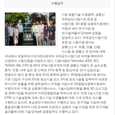
수행업무
기업 융합기술 지원협력, 광통신
국제공인시험기관 운영 및
시험지원, 3D 융합 상용화지원센터
지원과 센터 연구사업 및
연구결과물의 Q-mark 검증을
담당하고 있다. 국제공인시험기관
운영 및 시험지원 분야는
광통신소자, 부품, 모듈, 단말,
시스템 등 광통신 전 분야에 대해
국내에서 유일하게 미국 A2LA로부터 국제공인시험기관 자격을 획득하여
산업체의 시험인증을 지원하고 있다. 시험내용은 Telcordia, IEEE, IEC,
TIA/EIA, MIL-STD 등 66개 국제시험규격에 따른 광통신 제품의 온·습도순환,
충격, 진동, 내부 습도 등 신뢰성 15개 항목 및 중심파장, 반사·삽입손실,
편광모드 분산 등 특성 측정 42개 항목에 달한다. 3D융합상용화지원 분야는
기존 산업의 구조에 3차원 영상기술 또는 3차원 정보기술을 접목하여 새로운
부가가치 창출을 위해 광주광역시 지역을 거점으로 3D융합상용화지원센터
지원인프라 구축 및 상용화지원서비스, 기술사업화지원을 통해 3D 강소기업
및 중핵기업을 육성하여 지역균형발전을 목적으로 있다. 또한 1실 1기업 지원,
ETRI 신기술설명회 개최, 중소기업 지원활동에 대한 고객 만족도 조사를
수행하고 있으며, 호남권연구센터에서 수행하고 있는 연구개발 사업에 대한
품질관리를 위하여 사업 Q-mark 프로세스 검증과 기술 이전을 위한 연구개발
결과물에 대한 기술 Q-mark 검증업무도 수행하고 있다.