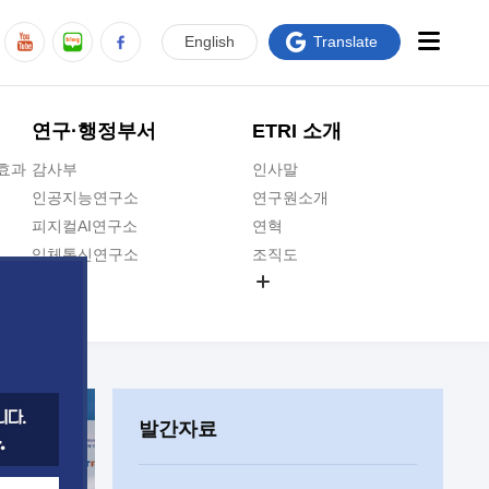
En
glish
Translate
연구·행정부서
ETRI 소개
급효과
감사부
인사말
인공지능연구소
연구원소개
피지컬AI연구소
연혁
입체통신연구소
조직도
공간미디어연구소
기타 공개정보
ADX융합연구소
원규 제·개정 예고
ICT전략연구소
연구원 고객헌장
인공지능안전연구소
ETRI CI
우주항공반도체전략연구단
주요업무연락처
발간자료
대경권연구본부
찾아오시는길
호남권연구본부