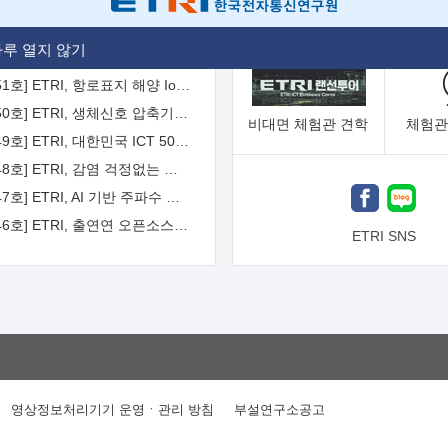
[2026-52호] ETRI, ITU-T 자율주행차 국제표준화 주도한다
루 열지 않기
[2026-51호] ETRI, 항로표지 해양 IoT 무선통신체계 개발 나선다
[2026-50호] ETRI, 생체신호 압축기술 국제표준 채택...의료 AI 시대 연다
비대면
체험관 견학
체험관
[2026-49호] ETRI, 대한민국 ICT 50년 역사를 담은 온라인 50년사 공개
[2026-48호] ETRI, 감염 걱정없는 공중 터치 인터페이스 시대 연다
[2026-47호] ETRI, AI 기반 주파수 예측기술 국제표준 이끌어
[2026-46호] ETRI, 출연연 오픈소스 협의체 '범출연연'으로 확대 운영
ETRI SNS
영상정보처리기기 운영ㆍ관리 방침
부설연구소공고