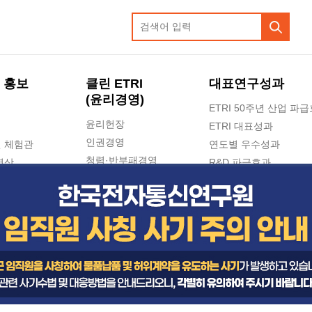
 홍보
클린 ETRI
대표연구성과
(윤리경영)
ETRI 50주년 산업 파
윤리헌장
ETRI 대표성과
인권경영
 체험관
연도별 우수성과
청렴·반부패경영
영상
R&D 파급효과
e-신문고(ETRI 신고센터)
지식공유플랫폼
공익신고
청렴포털 신고
고객의소리
수의계약 현황
부패징계 현황
감사결과공개