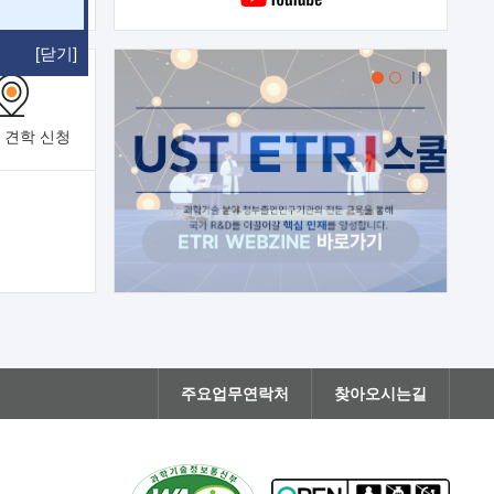
[닫기]
 견학
신청
주요업무연락처
찾아오시는길