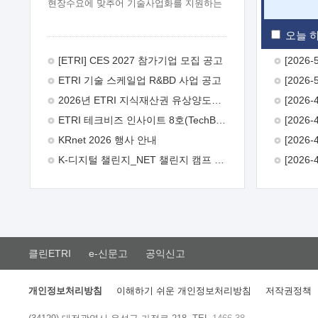
현장수요에 맞추어 기술사업화를 지원하는
『연구인력 현장지원』프로그램을
운영하고 있습니다.이에 연구인력의 지원을
오늘 하
희망하는 중소.중견기업에서는 신청하여
주시기 바랍니다.
2026년 8월
[ETRI] CES 2027 참가기업 모집 공고
한국전자통신연구원장
1. 추진개요

ETRI 기술 스케일업 R&BD 사업 공고
추진목적: ETRI 인력을 기업현장에 파견.
기술지원을 실시함으로써 ETRI 개발기술의
2026년 ETRI 지식재산권 유상양도계약 수요조사 공고
사업화를 지원하여 사업화성과를
ETRI 테크비즈 인사이트 8호(TechBiz Insight Vol.8) 발간
극대화하고, 지원기업을 강견기업으로
육성하고자 함.
 신청자격: ETRI
KRnet 2026 행사 안내
협력기업 및 일반 ICT 중소기업* 협력기업:
K-디지털 챌린지_NET 챌린지 캠프 시즌13 안내
ETRI 창업/연구소기업, 기술이전/출자기업
등 ETRI 개발기술을 사업화하고자 하는
기업
 파견기간: 1년 이상 [최대 3년까지
연속지원 가능]* 연속지원은 지원완료
시점에서 당해 지원실적과 차기 지원계획을
평가하여 결정
 기업부담: 연구인력
연봉기준 30 ~ 40%* (1년차) 연봉의 30%,
클린ETRI
e-신문고
공익신고
(2 ~ 3년차) 연봉의 40%
 추진일정(1)
희망기업 신청/접수(2)희망인력-희망기업
매칭(3)현장조사/ 선정(심의)(4)협약체결
개인정보처리방침
이해하기 쉬운 개인정보처리방침
저작권정책
(5)기업파견8월 3일 ~ 14일
8월 17일 ~
26일
9월초순
9월 중순
10월 이후*