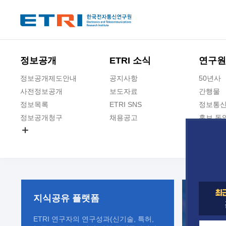
본문 바로가기
주요메뉴 바로가기
정보공개
ETRI 소식
연구원
정보공개제도안내
공지사항
50년사
사전정보공개
보도자료
간행물
정보목록
ETRI SNS
정보통신
정보공개청구
채용공고
홍보 동
경영공시
공공데이터개방
사업실명제
지식공유
플랫폼
ETRI 연구자의 연구성과(신기술, 특허,