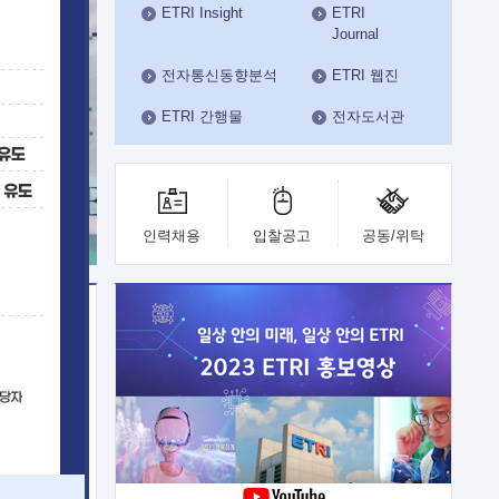
ETRI Insight
ETRI
수도권연구본부
Journal
기획본부
사업화본부
전자통신동향분석
ETRI 웹진
행정본부
ETRI 간행물
전자도서관
대외협력부
인력채용
입찰공고
공동/위탁
이전
업 지원
능 기술
체실험실