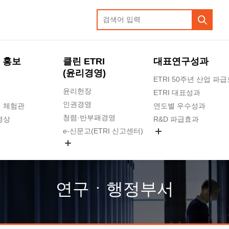
 홍보
클린 ETRI
대표연구성과
(윤리경영)
ETRI 50주년 산업 파
윤리헌장
ETRI 대표성과
인권경영
 체험관
연도별 우수성과
청렴·반부패경영
영상
R&D 파급효과
e-신문고(ETRI 신고센터)
지식공유플랫폼
공익신고
청렴포털 신고
고객의소리
연구ㆍ행정부서
수의계약 현황
부패징계 현황
감사결과공개