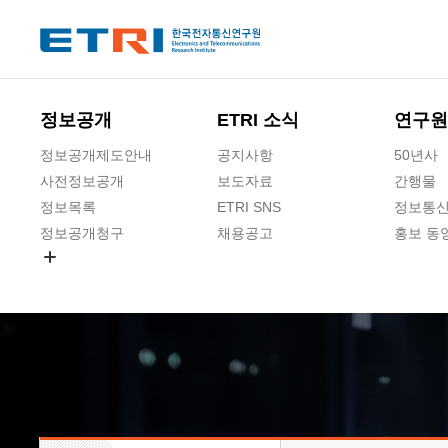
본문 바로가기
주요메뉴 바로가기
하단메뉴 바로가기
정보공개
ETRI 소식
연구원
정보공개제도안내
공지사항
50년사
사전정보공개
보도자료
간행물
정보목록
ETRI SNS
정보통신
정보공개청구
채용공고
홍보 동
경영공시
공공데이터개방
사업실명제