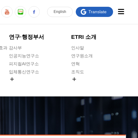
Translate
En
glish
연구·행정부서
ETRI 소개
급효과
감사부
인사말
인공지능연구소
연구원소개
피지컬AI연구소
연혁
입체통신연구소
조직도
공간미디어연구소
기타 공개정보
ADX융합연구소
원규 제·개정 예고
ICT전략연구소
연구원 고객헌장
인공지능안전연구소
ETRI CI
우주항공반도체전략연구단
주요업무연락처
대경권연구본부
찾아오시는길
호남권연구본부