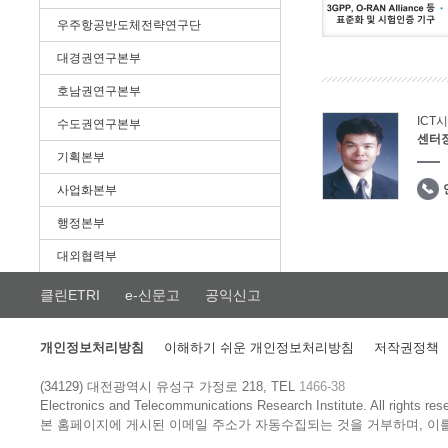
우주항공반도체전략연구단
대경권연구본부
호남권연구본부
ICT
수도권연구본부
센터
기획본부
사업화본부
행정본부
대외협력부
클린ETRI
e-신문고
공익신고
개인정보처리방침
이해하기 쉬운 개인정보처리방침
저작권정책
(34129) 대전광역시 유성구 가정로 218, TEL
1466-38
Electronics and Telecommunications Research Institute.
All rights res
본 홈페이지에 게시된 이메일 주소가 자동수집되는 것을 거부하며, 이