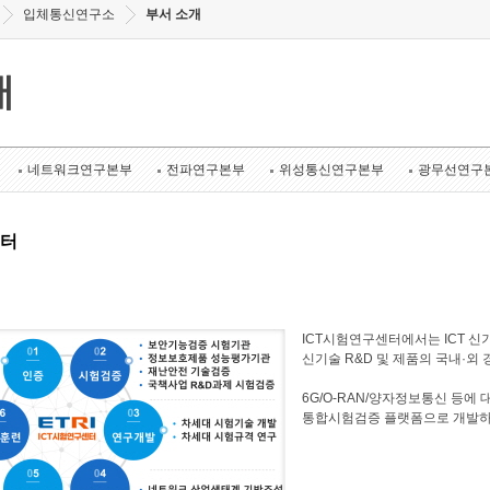
입체통신연구소
부서 소개
개
네트워크연구본부
전파연구본부
위성통신연구본부
광무선연구
센터
ICT시험연구센터에서는 ICT 신
신기술 R&D 및 제품의 국내·외 
6G/O-RAN/양자정보통신 등에
통합시험검증 플랫폼으로 개발하여