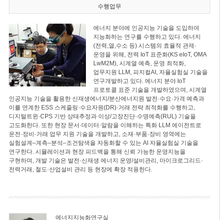
수행업무
에너지 분야에 인공지능 기술을 도입하여
지능화하는 연구를 수행하고 있다. 에너지
(전력,열,수소 등) 시스템의 효율적 관제·
운영을 위해, 전력 IoT 표준화(KS eIoT, OMA
LwM2M), 시계열 예측, 운영 최적화,
업무지원 LLM, 피지컬AI, 자율실험실 기술을
연구개발하고 있다. 에너지 분야 IoT
프로토콜 표준 기술을 개발하였으며, 시계열
인공지능 기술을 활용한 신재생에너지/분산에너지원 발전·수요·가격 예측과
이를 연계한 ESS 스케줄링·수요자원(DR)·거래 전략 최적화를 수행하고,
디지털트윈·CPS 기반 상태추정과 이상/고장진단·수명예측(RUL) 기술을
고도화한다. 또한 현장 문서·데이터·알람을 이해하는 특화 LLM 에이전트로
운전·정비·거래 업무 지원 기술을 개발하고, 소재·부품·장비 영역에는
실험설계–계측–분석–조건탐색을 자동화할 수 있는 AI 자율실험실 기술을
연구한다. 시뮬레이션과 현장 피드백을 통해 신뢰 가능한 운영지능을
구현하며, 개발 기술은 발전·신재생 에너지 운영/설비관리, 마이크로그리드·
전력거래, 철도·산업설비 관리 등 현장에 확장 적용한다.
에너지지능화연구실