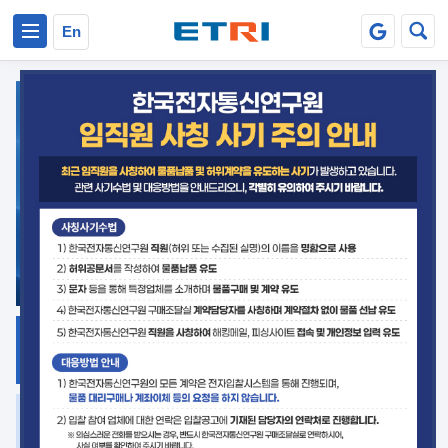
본문 바로가기
주요메뉴 바로가기
En
지식공유
ETRI 오픈소스
플랫폼
거버넌스 대응
발간자료