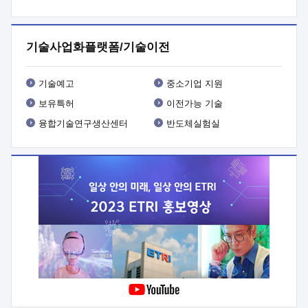
프로그램 개발
 상세이력ㅇ(붙 임1) 대상인력 A 상세이력ㅇ(붙
임2) 대상인력 B 상세이력
3. 신청방법 및 향후일정 등

신청방법: 이메일 (verdi@etri.re.kr)* <별첨양식>을 작성하여
기술사업화플랫폼/기술이전
제출
 문 의 처: ETRI사업화본부 기업성장지원부
기업성장지원전략실ㅇ오경석 책임 연구원 (T. 042-860-5076,
verdi@etri.re.kr)
 제출양식
ㅇ(별첨양식) ETRI연구인력
기술예고
중소기업 지원
현장지원 신청서 (기업)
보유특허
이전가능 기술
융합기술연구생산센터
반도체실험실