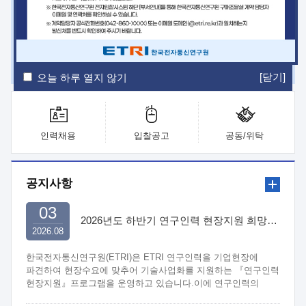
ETRI Insight
ETRI Journal
전자통신동향분석
ETRI 웹진
ETRI 간행물
전자도서관
[닫기]
오늘 하루 열지 않기
인력채용
입찰공고
공동/위탁
공지사항
03
2026년도 하반기 연구인력 현장지원 희망기업 신청/접수
2026.08
한국전자통신연구원(ETRI)은 ETRI 연구인력을 기업현장에
파견하여 현장수요에 맞추어 기술사업화를 지원하는 『연구인력
현장지원』프로그램을 운영하고 있습니다.이에 연구인력의
지원을 희망하는 중소.중견기업에서는 신청하여 주시기