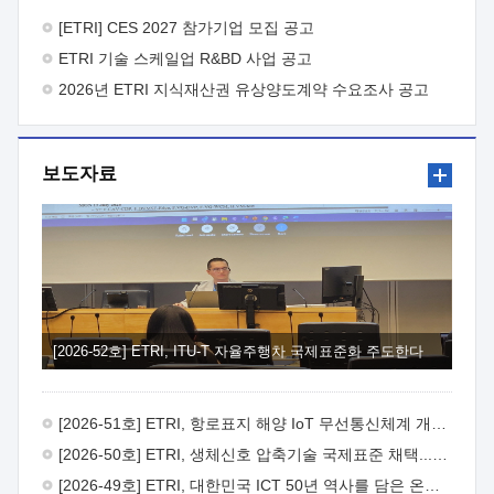
바랍니다.
2026년 8월 한국전자통신연구원장
1. 추진개요

추진목적: ETRI 인력을 기업현장에 파견. 기술지원을
[ETRI] CES 2027 참가기업 모집 공고
실시함으로써 ETRI 개발기술의 사업화를 지원하여
ETRI 기술 스케일업 R&BD 사업 공고
사업화성과를 극대화하고, 지원기업을 강견기업으로 육성하고자
함.
2026년 ETRI 지식재산권 유상양도계약 수요조사 공고
 신청자격: ETRI 협력기업 및 일반 ICT 중소기업*
협력기업: ETRI 창업/연구소기업, 기술이전/출자기업 등 ETRI
개발기술을 사업화하고자 하는 기업
 파견기간: 1년 이상
[최대 3년까지 연속지원 가능]* 연속지원은 지원완료 시점에서
보도자료
당해 지원실적과 차기 지원계획을 평가하여 결정
 기업부담:
연구인력 연봉기준 30 ~ 40%* (1년차) 연봉의 30%, (2 ~ 3년차)
연봉의 40%
 추진일정(1)희망기업 신청/접수(2)희망인력-
희망기업 매칭(3)현장조사/ 선정(심의)(4)협약체결(5)
기업파견8월 3일 ~ 14일
8월 17일 ~ 26일
9월초순
9월 중순
10월 이후* 상기일정은 희망인력-희망기업간 매칭 원활시를
가정한 것으로 상황에 따라 상당기간 일정이 지연될 수 있음. **
(1)희망인력-희망기업간 적합성이 낮다고 판단되거나, (2)
희망인력이 파견의사를 철회할 경우 후속 절차가 진행되지 않을
[2026-52호] ETRI, ITU-T 자율주행차 국제표준화 주도한다
수 있음.2. 현장지원 희망인력 및 상세이력
 희망인력
목록기술분야연구인력번호지원가능 기술반도체/
전자소자A반도체 소자(trasistor/diode) 제작 공정 전자소자 제작
[2026-51호] ETRI, 항로표지 해양 IoT 무선통신체계 개발 나선다
공정(FET / SBD 등 )유기물 반도체 소재 및 소자 설계, 합성 및
제작바이오센서 설계/제작토양/수질/가스 센서 설계/
[2026-50호] ETRI, 생체신호 압축기술 국제표준 채택...의료 AI 시대 연다
제작광소자응용B광 센서 및 응용 시스템시스템 제어 및 데이터
[2026-49호] ETRI, 대한민국 ICT 50년 역사를 담은 온라인 50년사 공개
처리FPGA 제어, VHDL 프로그램 개발Labview, Python, C