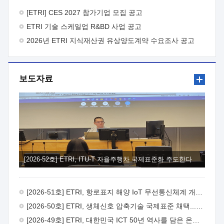
바랍니다.
2026년 8월 한국전자통신연구원장
1. 추진개요

추진목적: ETRI 인력을 기업현장에 파견. 기술지원을
[ETRI] CES 2027 참가기업 모집 공고
실시함으로써 ETRI 개발기술의 사업화를 지원하여
ETRI 기술 스케일업 R&BD 사업 공고
사업화성과를 극대화하고, 지원기업을 강견기업으로 육성하고자
함.
2026년 ETRI 지식재산권 유상양도계약 수요조사 공고
 신청자격: ETRI 협력기업 및 일반 ICT 중소기업*
협력기업: ETRI 창업/연구소기업, 기술이전/출자기업 등 ETRI
개발기술을 사업화하고자 하는 기업
 파견기간: 1년 이상
[최대 3년까지 연속지원 가능]* 연속지원은 지원완료 시점에서
보도자료
당해 지원실적과 차기 지원계획을 평가하여 결정
 기업부담:
연구인력 연봉기준 30 ~ 40%* (1년차) 연봉의 30%, (2 ~ 3년차)
연봉의 40%
 추진일정(1)희망기업 신청/접수(2)희망인력-
희망기업 매칭(3)현장조사/ 선정(심의)(4)협약체결(5)
기업파견8월 3일 ~ 14일
8월 17일 ~ 26일
9월초순
9월 중순
10월 이후* 상기일정은 희망인력-희망기업간 매칭 원활시를
가정한 것으로 상황에 따라 상당기간 일정이 지연될 수 있음. **
(1)희망인력-희망기업간 적합성이 낮다고 판단되거나, (2)
희망인력이 파견의사를 철회할 경우 후속 절차가 진행되지 않을
[2026-52호] ETRI, ITU-T 자율주행차 국제표준화 주도한다
수 있음.2. 현장지원 희망인력 및 상세이력
 희망인력
목록기술분야연구인력번호지원가능 기술반도체/
전자소자A반도체 소자(trasistor/diode) 제작 공정 전자소자 제작
[2026-51호] ETRI, 항로표지 해양 IoT 무선통신체계 개발 나선다
공정(FET / SBD 등 )유기물 반도체 소재 및 소자 설계, 합성 및
제작바이오센서 설계/제작토양/수질/가스 센서 설계/
[2026-50호] ETRI, 생체신호 압축기술 국제표준 채택...의료 AI 시대 연다
제작광소자응용B광 센서 및 응용 시스템시스템 제어 및 데이터
[2026-49호] ETRI, 대한민국 ICT 50년 역사를 담은 온라인 50년사 공개
처리FPGA 제어, VHDL 프로그램 개발Labview, Python, C