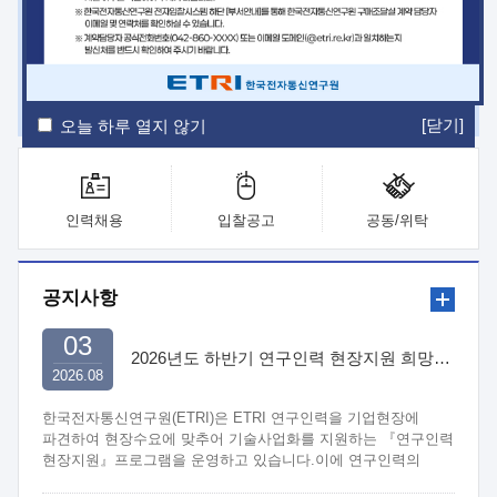
ETRI Insight
ETRI Journal
전자통신동향분석
ETRI 웹진
ETRI 간행물
전자도서관
[닫기]
오늘 하루 열지 않기
인력채용
입찰공고
공동/위탁
공지사항
03
2026년도 하반기 연구인력 현장지원 희망기업 신청/접수
2026.08
한국전자통신연구원(ETRI)은 ETRI 연구인력을 기업현장에
파견하여 현장수요에 맞추어 기술사업화를 지원하는 『연구인력
현장지원』프로그램을 운영하고 있습니다.이에 연구인력의
지원을 희망하는 중소.중견기업에서는 신청하여 주시기