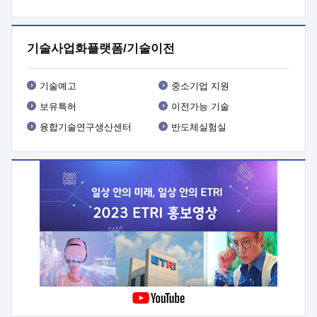
프로그램 개발
 상세이력ㅇ(붙 임1) 대상인력 A 상세이력ㅇ(붙
임2) 대상인력 B 상세이력
3. 신청방법 및 향후일정 등

신청방법: 이메일 (verdi@etri.re.kr)* <별첨양식>을 작성하여
기술사업화플랫폼/기술이전
제출
 문 의 처: ETRI사업화본부 기업성장지원부
기업성장지원전략실ㅇ오경석 책임 연구원 (T. 042-860-5076,
verdi@etri.re.kr)
 제출양식
ㅇ(별첨양식) ETRI연구인력
기술예고
중소기업 지원
현장지원 신청서 (기업)
보유특허
이전가능 기술
융합기술연구생산센터
반도체실험실