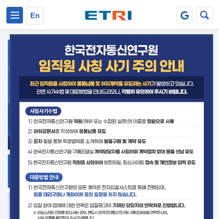
본문 바로가기
주요메뉴 바로가기
En
지식공유
ETRI 오픈소스
플랫폼
거버넌스 대응
발간자료