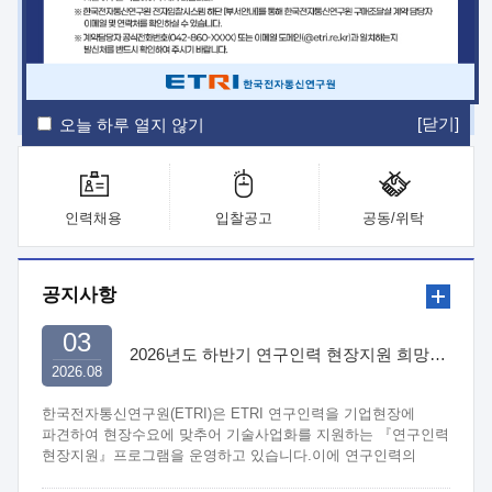
ETRI Insight
ETRI Journal
전자통신동향분석
ETRI 웹진
ETRI 간행물
전자도서관
[닫기]
오늘 하루 열지 않기
인력채용
입찰공고
공동/위탁
공지사항
03
2026년도 하반기 연구인력 현장지원 희망기업 신청/접수
2026.08
한국전자통신연구원(ETRI)은 ETRI 연구인력을 기업현장에
파견하여 현장수요에 맞추어 기술사업화를 지원하는 『연구인력
현장지원』프로그램을 운영하고 있습니다.이에 연구인력의
지원을 희망하는 중소.중견기업에서는 신청하여 주시기