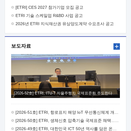
바랍니다.
2026년 8월 한국전자통신연구원장
1. 추진개요

추진목적: ETRI 인력을 기업현장에 파견. 기술지원을
[ETRI] CES 2027 참가기업 모집 공고
실시함으로써 ETRI 개발기술의 사업화를 지원하여
ETRI 기술 스케일업 R&BD 사업 공고
사업화성과를 극대화하고, 지원기업을 강견기업으로 육성하고자
함.
2026년 ETRI 지식재산권 유상양도계약 수요조사 공고
 신청자격: ETRI 협력기업 및 일반 ICT 중소기업*
협력기업: ETRI 창업/연구소기업, 기술이전/출자기업 등 ETRI
개발기술을 사업화하고자 하는 기업
 파견기간: 1년 이상
[최대 3년까지 연속지원 가능]* 연속지원은 지원완료 시점에서
보도자료
당해 지원실적과 차기 지원계획을 평가하여 결정
 기업부담:
연구인력 연봉기준 30 ~ 40%* (1년차) 연봉의 30%, (2 ~ 3년차)
연봉의 40%
 추진일정(1)희망기업 신청/접수(2)희망인력-
희망기업 매칭(3)현장조사/ 선정(심의)(4)협약체결(5)
기업파견8월 3일 ~ 14일
8월 17일 ~ 26일
9월초순
9월 중순
10월 이후* 상기일정은 희망인력-희망기업간 매칭 원활시를
가정한 것으로 상황에 따라 상당기간 일정이 지연될 수 있음. **
(1)희망인력-희망기업간 적합성이 낮다고 판단되거나, (2)
희망인력이 파견의사를 철회할 경우 후속 절차가 진행되지 않을
[2026-52호] ETRI, ITU-T 자율주행차 국제표준화 주도한다
수 있음.2. 현장지원 희망인력 및 상세이력
 희망인력
목록기술분야연구인력번호지원가능 기술반도체/
전자소자A반도체 소자(trasistor/diode) 제작 공정 전자소자 제작
[2026-51호] ETRI, 항로표지 해양 IoT 무선통신체계 개발 나선다
공정(FET / SBD 등 )유기물 반도체 소재 및 소자 설계, 합성 및
제작바이오센서 설계/제작토양/수질/가스 센서 설계/
[2026-50호] ETRI, 생체신호 압축기술 국제표준 채택...의료 AI 시대 연다
제작광소자응용B광 센서 및 응용 시스템시스템 제어 및 데이터
[2026-49호] ETRI, 대한민국 ICT 50년 역사를 담은 온라인 50년사 공개
처리FPGA 제어, VHDL 프로그램 개발Labview, Python, C