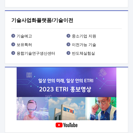
프로그램 개발
 상세이력ㅇ(붙 임1) 대상인력 A 상세이력ㅇ(붙
임2) 대상인력 B 상세이력
3. 신청방법 및 향후일정 등

신청방법: 이메일 (verdi@etri.re.kr)* <별첨양식>을 작성하여
기술사업화플랫폼/기술이전
제출
 문 의 처: ETRI사업화본부 기업성장지원부
기업성장지원전략실ㅇ오경석 책임 연구원 (T. 042-860-5076,
verdi@etri.re.kr)
 제출양식
ㅇ(별첨양식) ETRI연구인력
기술예고
중소기업 지원
현장지원 신청서 (기업)
보유특허
이전가능 기술
융합기술연구생산센터
반도체실험실