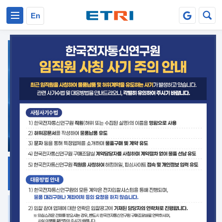
본문 바로가기
주요메뉴 바로가기
En
지식공유
ETRI 오픈소스
플랫폼
거버넌스 대응
발간자료