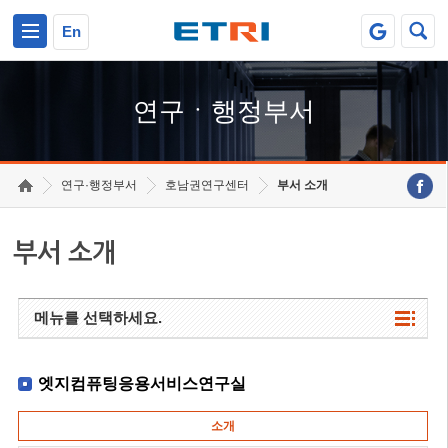
본문 바로가기
주요메뉴 바로가기
하단메뉴 바로가기
En
연구ㆍ행정부서
연구·행정부서
호남권연구센터
부서 소개
부서 소개
메뉴를 선택하세요.
엣지컴퓨팅응용서비스연구실
소개