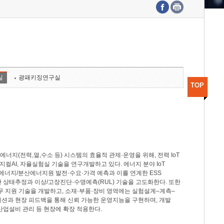
수도권연구본부
기획본부
사업화본부
행정본부
대외협력부
실
광패키징연구실
TOP
지(전력,열,수소 등) 시스템의 효율적 관제·운영을 위해, 전력 IoT
M, 피지컬AI, 자율실험실 기술을 연구개발하고 있다. 에너지 분야 IoT
너지/분산에너지원 발전·수요·가격 예측과 이를 연계한 ESS
반 상태추정과 이상/고장진단·수명예측(RUL) 기술을 고도화한다. 또한
무 지원 기술을 개발하고, 소재·부품·장비 영역에는 실험설계–계측–
이션과 현장 피드백을 통해 신뢰 가능한 운영지능을 구현하며, 개발
산업설비 관리 등 현장에 확장 적용한다.