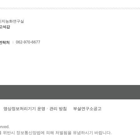
지지능화연구실
 고석갑
062-970-6677
연락처
영상정보처리기기 운영ㆍ관리 방침
부설연구소공고
erved.
를 위반시 정보통신망법에 의해 처벌됨을 유념하시기 바랍니다.