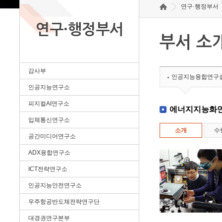
연구·행정부서
연구·행정부서
부서 소
감사부
인공지능융합연구
인공지능연구소
피지컬AI연구소
에너지지능화
입체통신연구소
소개
수
공간미디어연구소
ADX융합연구소
ICT전략연구소
인공지능안전연구소
우주항공반도체전략연구단
대경권연구본부