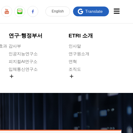
Translate
En
glish
연구·행정부서
ETRI 소개
급효과
감사부
인사말
인공지능연구소
연구원소개
피지컬AI연구소
연혁
입체통신연구소
조직도
공간미디어연구소
기타 공개정보
ADX융합연구소
원규 제·개정 예고
ICT전략연구소
연구원 고객헌장
인공지능안전연구소
ETRI CI
우주항공반도체전략연구단
주요업무연락처
대경권연구본부
찾아오시는길
호남권연구본부