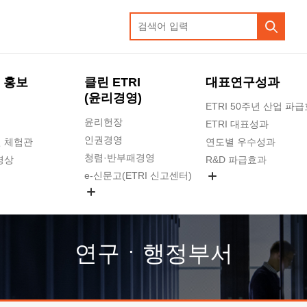
 홍보
클린 ETRI
대표연구성과
(윤리경영)
ETRI 50주년 산업 파
윤리헌장
ETRI 대표성과
인권경영
 체험관
연도별 우수성과
청렴·반부패경영
영상
R&D 파급효과
e-신문고(ETRI 신고센터)
지식공유플랫폼
공익신고
청렴포털 신고
고객의소리
연구ㆍ행정부서
수의계약 현황
부패징계 현황
감사결과공개