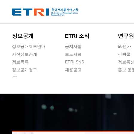
본문 바로가기
주요메뉴 바로가기
하단메뉴 바로가기
정보공개
ETRI 소식
연구원
정보공개제도안내
공지사항
50년사
사전정보공개
보도자료
간행물
정보목록
ETRI SNS
정보통신
정보공개청구
채용공고
홍보 동
경영공시
공공데이터개방
사업실명제