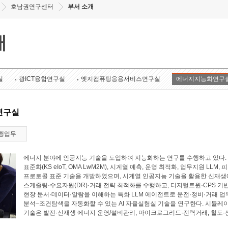
호남권연구센터
부서 소개
개
실
광ICT융합연구실
엣지컴퓨팅응용서비스연구실
에너지지능화연구
연구실
행업무
에너지 분야에 인공지능 기술을 도입하여 지능화하는 연구를 수행하고 있다. 에너
표준화(KS eIoT, OMA LwM2M), 시계열 예측, 운영 최적화, 업무지원 LL
프로토콜 표준 기술을 개발하였으며, 시계열 인공지능 기술을 활용한 신재생에
스케줄링·수요자원(DR)·거래 전략 최적화를 수행하고, 디지털트윈·CPS 기
현장 문서·데이터·알람을 이해하는 특화 LLM 에이전트로 운전·정비·거래 업
분석–조건탐색을 자동화할 수 있는 AI 자율실험실 기술을 연구한다. 시뮬레
기술은 발전·신재생 에너지 운영/설비관리, 마이크로그리드·전력거래, 철도·