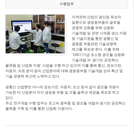
수행업무
지역전략 산업인 광산업 육성의
일환으로 광응용부품의 글로벌
경쟁력 강화를 위해 상용화
기술개발 및 관련 시제품 생산 지원
등 기술지원을 통한 광통신 및
광융합 부품관련 기술경쟁력
제고를 목표로 한다. 이를 위해
‘100기가급 초소형 광모듈 상용화
기술개발’과 ‘광기반 공정혁신
플랫폼 및 산업화 지원’ 사업을 수행 하고 있으며 이를 통해 통신, 정보가전,
자동차, 의료 분야 등의 산업분야에 대해 광응용부품 기술개발 성과 확산 및
기술 경쟁력 제고에 노력하고 있다.
광통신 산업뿐만 아니라 정보가전, 자동차, 조선 등과 같이 광모듈 적용이
가능한 타 산업분야 까지 광응용 부품 및 모듈 솔루션 제공을 목표로 하고
있다.
주요 연구개발 수행 업무는 초고속 광부품 및 광모듈 개발과 광기반 공정혁신
플랫폼 구축 및 이를 통한 산업화 지원이다.