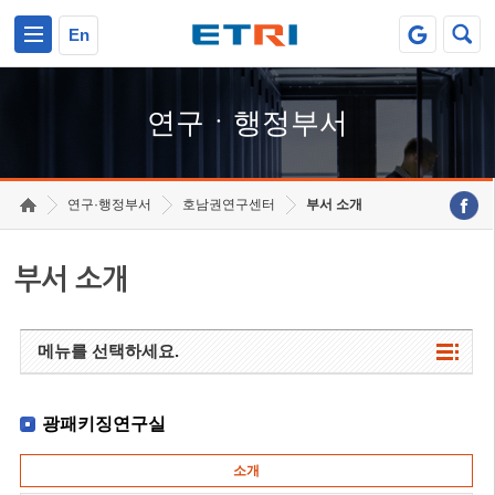
본문 바로가기
주요메뉴 바로가기
하단메뉴 바로가기
En
연구ㆍ행정부서
연구·행정부서
호남권연구센터
부서 소개
부서 소개
메뉴를 선택하세요.
광패키징연구실
소개