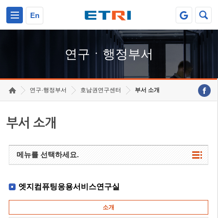
본문 바로가기
주요메뉴 바로가기
하단메뉴 바로가기
En
연구ㆍ행정부서
연구·행정부서
호남권연구센터
부서 소개
부서 소개
메뉴를 선택하세요.
엣지컴퓨팅응용서비스연구실
소개