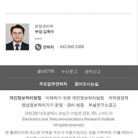
운영관리부
부장 김학수
042-860-5308
연락처
클린ETRI
e-신문고
공익신고
주요업무연락처
찾아오시는길
개인정보처리방침
이해하기 쉬운 개인정보처리방침
저작권정책
영상정보처리기기 운영ㆍ관리 방침
부설연구소공고
(34129) 대전광역시 유성구 가정로 218, TEL
1466-38
Electronics and Telecommunications Research Institute.
All rights reserved.
본 홈페이지에 게시된 이메일 주소가 자동수집되는 것을 거부하며, 이를 위반시