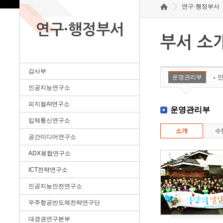
연구·행정부서
연구·행정부서
부서 소
감사부
운영관리부
인공지능연구소
피지컬AI연구소
운영관리부
입체통신연구소
소개
수
공간미디어연구소
ADX융합연구소
ICT전략연구소
인공지능안전연구소
우주항공반도체전략연구단
대경권연구본부