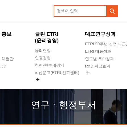
 홍보
클린 ETRI
대표연구성과
(윤리경영)
ETRI 50주년 산업 파
윤리헌장
ETRI 대표성과
인권경영
 체험관
연도별 우수성과
청렴·반부패경영
영상
R&D 파급효과
e-신문고(ETRI 신고센터)
지식공유플랫폼
공익신고
청렴포털 신고
고객의소리
연구ㆍ행정부서
수의계약 현황
부패징계 현황
감사결과공개