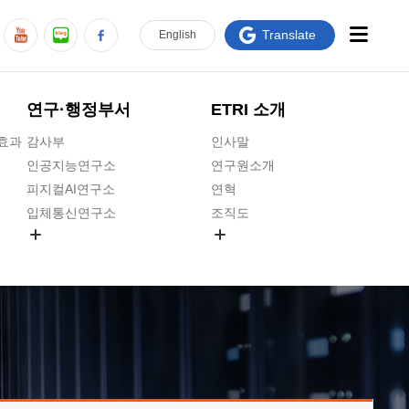
Translate
En
glish
연구·행정부서
ETRI 소개
급효과
감사부
인사말
인공지능연구소
연구원소개
피지컬AI연구소
연혁
입체통신연구소
조직도
공간미디어연구소
기타 공개정보
ADX융합연구소
원규 제·개정 예고
ICT전략연구소
연구원 고객헌장
인공지능안전연구소
ETRI CI
우주항공반도체전략연구단
주요업무연락처
대경권연구본부
찾아오시는길
호남권연구본부