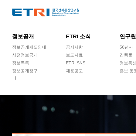
본문 바로가기
주요메뉴 바로가기
하단메뉴 바로가기
정보공개
ETRI 소식
연구원
정보공개제도안내
공지사항
50년사
사전정보공개
보도자료
간행물
정보목록
ETRI SNS
정보통신
정보공개청구
채용공고
홍보 동
경영공시
공공데이터개방
사업실명제