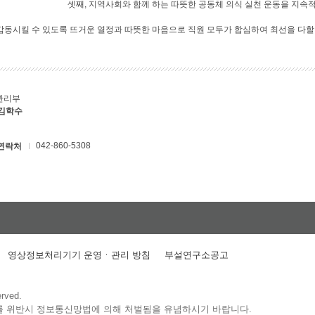
셋째, 지역사회와 함께 하는 따뜻한 공동체 의식 실천 운동을 지속
 감동시킬 수 있도록 뜨거운 열정과 따뜻한 마음으로 직원 모두가 합심하여 최선을 다할
관리부
 김학수
042-860-5308
연락처
영상정보처리기기 운영ㆍ관리 방침
부설연구소공고
erved.
를 위반시 정보통신망법에 의해 처벌됨을 유념하시기 바랍니다.