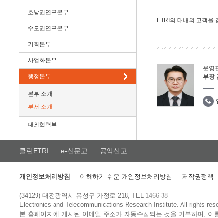
호남권연구본부
ETRI의 대내외 고객을
수도권연구본부
기획본부
사업화본부
운영
행정본부
부장
본부 소개
부서 소개
대외협력부
클린ETRI
e-신문고
공익신고
개인정보처리방침
이해하기 쉬운 개인정보처리방침
저작권정책
(34129) 대전광역시 유성구 가정로 218, TEL
1466-38
Electronics and Telecommunications Research Institute.
All rights res
본 홈페이지에 게시된 이메일 주소가 자동수집되는 것을 거부하며, 이