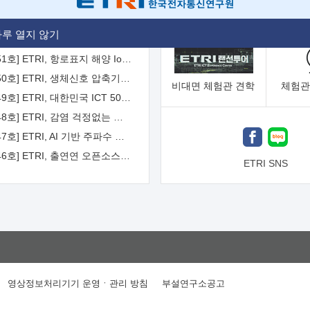
[2026-52호] ETRI, ITU-T 자율주행차 국제표준화 주도한다
루 열지 않기
[2026-51호] ETRI, 항로표지 해양 IoT 무선통신체계 개발 나선다
[2026-50호] ETRI, 생체신호 압축기술 국제표준 채택...의료 AI 시대 연다
비대면
체험관 견학
체험관
[2026-49호] ETRI, 대한민국 ICT 50년 역사를 담은 온라인 50년사 공개
[2026-48호] ETRI, 감염 걱정없는 공중 터치 인터페이스 시대 연다
[2026-47호] ETRI, AI 기반 주파수 예측기술 국제표준 이끌어
[2026-46호] ETRI, 출연연 오픈소스 협의체 '범출연연'으로 확대 운영
ETRI SNS
영상정보처리기기 운영ㆍ관리 방침
부설연구소공고