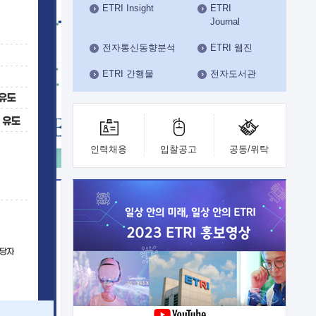
ETRI Insight
ETRI
수도권연구본부
Journal
기획본부
사업화본부
전자통신동향분석
ETRI 웹진
행정본부
ETRI 간행물
전자도서관
대외협력부
인력채용
입찰공고
공동/위탁
이전
업 지원
능 기술
체실험실