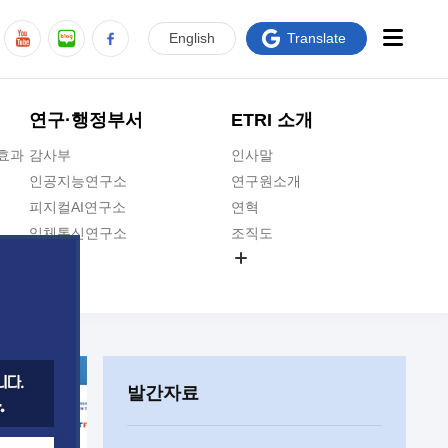
En
glish
Translate
연구·행정부서
ETRI 소개
급효과
감사부
인사말
인공지능연구소
연구원소개
피지컬AI연구소
연혁
입체통신연구소
조직도
공간미디어연구소
기타 공개정보
ADX융합연구소
원규 제·개정 예고
ICT전략연구소
연구원 고객헌장
인공지능안전연구소
ETRI CI
우주항공반도체전략연구단
주요업무연락처
발간자료
대경권연구본부
찾아오시는길
호남권연구본부