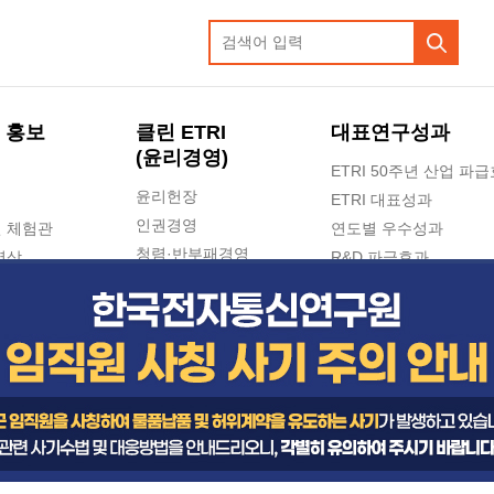
 홍보
클린 ETRI
대표연구성과
(윤리경영)
ETRI 50주년 산업 파
윤리헌장
ETRI 대표성과
인권경영
 체험관
연도별 우수성과
청렴·반부패경영
영상
R&D 파급효과
e-신문고(ETRI 신고센터)
지식공유플랫폼
공익신고
청렴포털 신고
고객의소리
수의계약 현황
부패징계 현황
감사결과공개