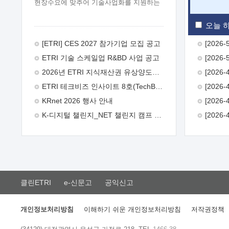
현장수요에 맞추어 기술사업화를 지원하는
『연구인력 현장지원』프로그램을
운영하고 있습니다.이에 연구인력의 지원을
오늘 하
희망하는 중소.중견기업에서는 신청하여
주시기 바랍니다.
2026년 8월
[ETRI] CES 2027 참가기업 모집 공고
한국전자통신연구원장
1. 추진개요

ETRI 기술 스케일업 R&BD 사업 공고
추진목적: ETRI 인력을 기업현장에 파견.
기술지원을 실시함으로써 ETRI 개발기술의
2026년 ETRI 지식재산권 유상양도계약 수요조사 공고
사업화를 지원하여 사업화성과를
ETRI 테크비즈 인사이트 8호(TechBiz Insight Vol.8) 발간
극대화하고, 지원기업을 강견기업으로
육성하고자 함.
 신청자격: ETRI
KRnet 2026 행사 안내
협력기업 및 일반 ICT 중소기업* 협력기업:
K-디지털 챌린지_NET 챌린지 캠프 시즌13 안내
ETRI 창업/연구소기업, 기술이전/출자기업
등 ETRI 개발기술을 사업화하고자 하는
기업
 파견기간: 1년 이상 [최대 3년까지
연속지원 가능]* 연속지원은 지원완료
시점에서 당해 지원실적과 차기 지원계획을
평가하여 결정
 기업부담: 연구인력
연봉기준 30 ~ 40%* (1년차) 연봉의 30%,
클린ETRI
e-신문고
공익신고
(2 ~ 3년차) 연봉의 40%
 추진일정(1)
희망기업 신청/접수(2)희망인력-희망기업
매칭(3)현장조사/ 선정(심의)(4)협약체결
개인정보처리방침
이해하기 쉬운 개인정보처리방침
저작권정책
(5)기업파견8월 3일 ~ 14일
8월 17일 ~
26일
9월초순
9월 중순
10월 이후*