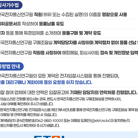
료
기술사업화플랫폼/기술
기술예고
중소기
보유특허
이전가
융합기술연구생산센터
반도