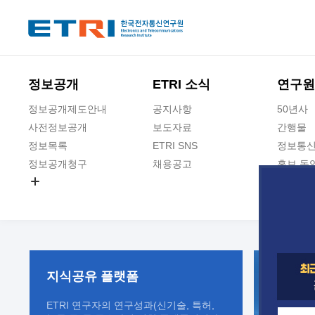
본문 바로가기
주요메뉴 바로가기
정보공개
ETRI 소식
연구원
정보공개제도안내
공지사항
50년사
사전정보공개
보도자료
간행물
정보목록
ETRI SNS
정보통신
정보공개청구
채용공고
홍보 동
경영공시
공공데이터개방
사업실명제
지식공유
플랫폼
ETRI 연구자의 연구성과(신기술, 특허,