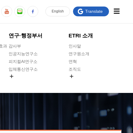
Translate
En
glish
연구·행정부서
ETRI 소개
급효과
감사부
인사말
인공지능연구소
연구원소개
피지컬AI연구소
연혁
입체통신연구소
조직도
공간미디어연구소
기타 공개정보
ADX융합연구소
원규 제·개정 예고
ICT전략연구소
연구원 고객헌장
인공지능안전연구소
ETRI CI
우주항공반도체전략연구단
주요업무연락처
대경권연구본부
찾아오시는길
호남권연구본부