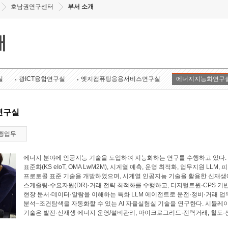
호남권연구센터
부서 소개
개
실
광ICT융합연구실
엣지컴퓨팅응용서비스연구실
에너지지능화연구
연구실
행업무
에너지 분야에 인공지능 기술을 도입하여 지능화하는 연구를 수행하고 있다. 에너
표준화(KS eIoT, OMA LwM2M), 시계열 예측, 운영 최적화, 업무지원 LL
프로토콜 표준 기술을 개발하였으며, 시계열 인공지능 기술을 활용한 신재생에
스케줄링·수요자원(DR)·거래 전략 최적화를 수행하고, 디지털트윈·CPS 기
현장 문서·데이터·알람을 이해하는 특화 LLM 에이전트로 운전·정비·거래 업
분석–조건탐색을 자동화할 수 있는 AI 자율실험실 기술을 연구한다. 시뮬레
기술은 발전·신재생 에너지 운영/설비관리, 마이크로그리드·전력거래, 철도·