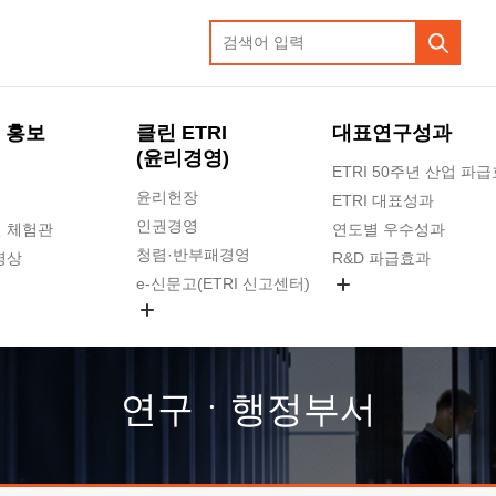
 홍보
클린 ETRI
대표연구성과
(윤리경영)
ETRI 50주년 산업 파
윤리헌장
ETRI 대표성과
인권경영
 체험관
연도별 우수성과
청렴·반부패경영
영상
R&D 파급효과
e-신문고(ETRI 신고센터)
지식공유플랫폼
공익신고
청렴포털 신고
고객의소리
연구ㆍ행정부서
수의계약 현황
부패징계 현황
감사결과공개