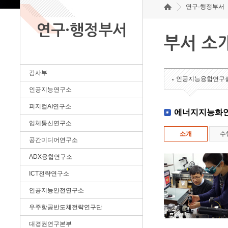
연구·행정부서
연구·행정부서
부서 소
감사부
인공지능융합연구
인공지능연구소
피지컬AI연구소
에너지지능화
입체통신연구소
소개
수
공간미디어연구소
ADX융합연구소
ICT전략연구소
인공지능안전연구소
우주항공반도체전략연구단
대경권연구본부