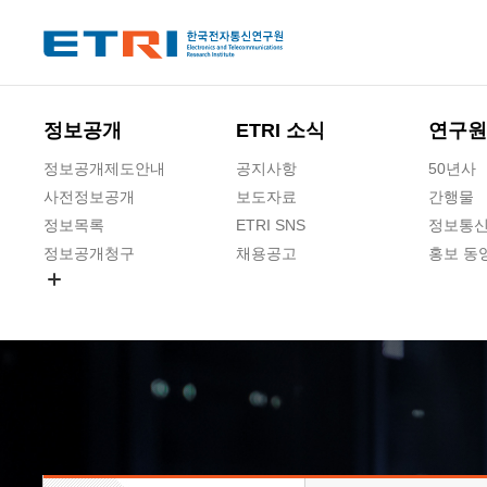
본문 바로가기
주요메뉴 바로가기
하단메뉴 바로가기
정보공개
ETRI 소식
연구원
정보공개제도안내
공지사항
50년사
사전정보공개
보도자료
간행물
정보목록
ETRI SNS
정보통신
정보공개청구
채용공고
홍보 동
경영공시
공공데이터개방
사업실명제