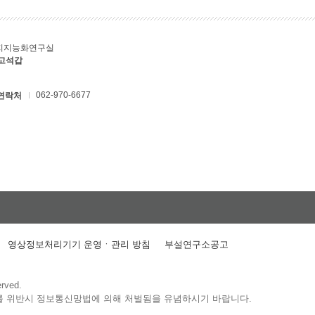
지지능화연구실
 고석갑
062-970-6677
연락처
영상정보처리기기 운영ㆍ관리 방침
부설연구소공고
erved.
를 위반시 정보통신망법에 의해 처벌됨을 유념하시기 바랍니다.