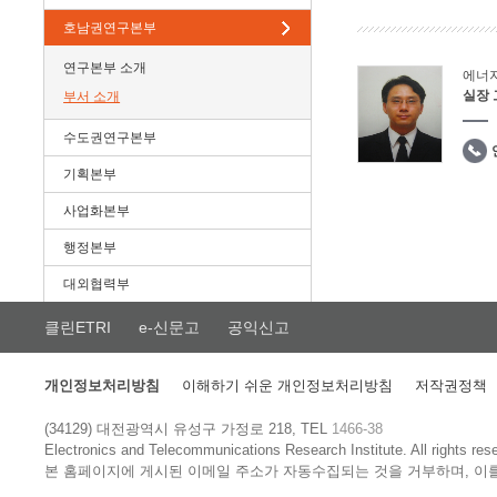
호남권연구본부
연구본부 소개
에너
실장
부서 소개
수도권연구본부
기획본부
사업화본부
행정본부
대외협력부
클린ETRI
e-신문고
공익신고
개인정보처리방침
이해하기 쉬운 개인정보처리방침
저작권정책
(34129) 대전광역시 유성구 가정로 218, TEL
1466-38
Electronics and Telecommunications Research Institute.
All rights res
본 홈페이지에 게시된 이메일 주소가 자동수집되는 것을 거부하며, 이