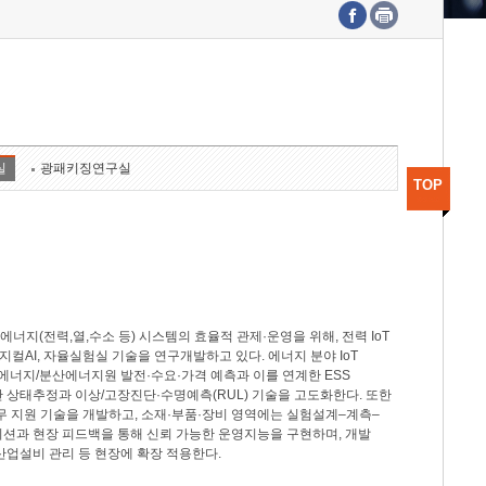
수도권연구본부
기획본부
사업화본부
행정본부
대외협력부
실
광패키징연구실
TOP
지(전력,열,수소 등) 시스템의 효율적 관제·운영을 위해, 전력 IoT
M, 피지컬AI, 자율실험실 기술을 연구개발하고 있다. 에너지 분야 IoT
너지/분산에너지원 발전·수요·가격 예측과 이를 연계한 ESS
반 상태추정과 이상/고장진단·수명예측(RUL) 기술을 고도화한다. 또한
무 지원 기술을 개발하고, 소재·부품·장비 영역에는 실험설계–계측–
이션과 현장 피드백을 통해 신뢰 가능한 운영지능을 구현하며, 개발
산업설비 관리 등 현장에 확장 적용한다.