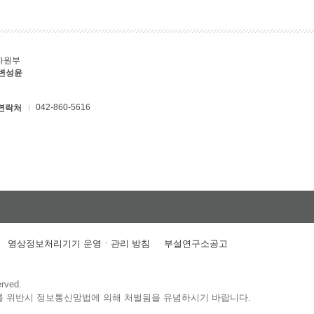
자원부
 변성윤
042-860-5616
연락처
영상정보처리기기 운영ㆍ관리 방침
부설연구소공고
erved.
를 위반시 정보통신망법에 의해 처벌됨을 유념하시기 바랍니다.