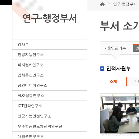
연구·행정부서
연구·행정부서
부서 소
감사부
운영관리부
인공지능연구소
피지컬AI연구소
인적자원부
입체통신연구소
소개
수
공간미디어연구소
ADX융합연구소
ICT전략연구소
인공지능안전연구소
우주항공반도체전략연구단
대경권연구본부