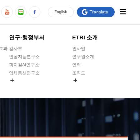
Translate
En
glish
연구·행정부서
ETRI 소개
급효과
감사부
인사말
인공지능연구소
연구원소개
피지컬AI연구소
연혁
입체통신연구소
조직도
공간미디어연구소
기타 공개정보
ADX융합연구소
원규 제·개정 예고
ICT전략연구소
연구원 고객헌장
인공지능안전연구소
ETRI CI
우주항공반도체전략연구단
주요업무연락처
대경권연구본부
찾아오시는길
호남권연구본부