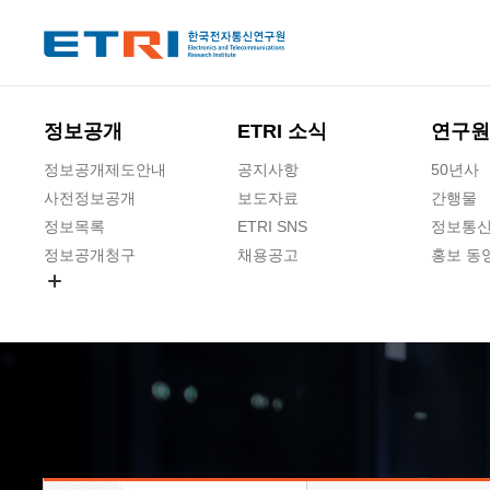
본문 바로가기
주요메뉴 바로가기
하단메뉴 바로가기
정보공개
ETRI 소식
연구원
정보공개제도안내
공지사항
50년사
사전정보공개
보도자료
간행물
정보목록
ETRI SNS
정보통신
정보공개청구
채용공고
홍보 동
경영공시
공공데이터개방
사업실명제