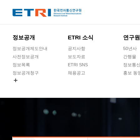
본문 바로가기
주요메뉴 바로가기
하단메뉴 바로가기
정보공개
ETRI 소식
연구원
정보공개제도안내
공지사항
50년사
사전정보공개
보도자료
간행물
정보목록
ETRI SNS
정보통신
정보공개청구
채용공고
홍보 동
경영공시
공공데이터개방
사업실명제