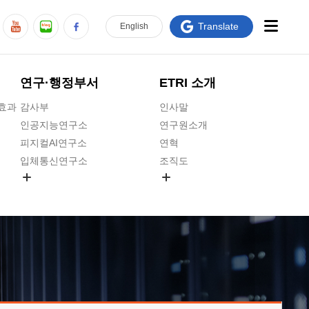
Translate
En
glish
연구·행정부서
ETRI 소개
급효과
감사부
인사말
인공지능연구소
연구원소개
피지컬AI연구소
연혁
입체통신연구소
조직도
공간미디어연구소
기타 공개정보
ADX융합연구소
원규 제·개정 예고
ICT전략연구소
연구원 고객헌장
인공지능안전연구소
ETRI CI
우주항공반도체전략연구단
주요업무연락처
대경권연구본부
찾아오시는길
호남권연구본부