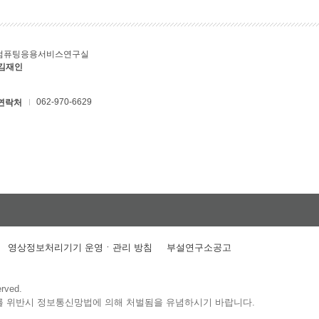
컴퓨팅응용서비스연구실
 김재인
062-970-6629
연락처
영상정보처리기기 운영ㆍ관리 방침
부설연구소공고
erved.
를 위반시 정보통신망법에 의해 처벌됨을 유념하시기 바랍니다.