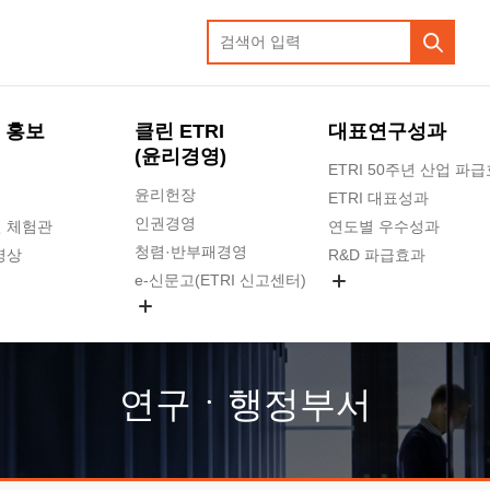
 홍보
클린 ETRI
대표연구성과
(윤리경영)
ETRI 50주년 산업 파
윤리헌장
ETRI 대표성과
인권경영
 체험관
연도별 우수성과
청렴·반부패경영
영상
R&D 파급효과
e-신문고(ETRI 신고센터)
지식공유플랫폼
공익신고
청렴포털 신고
고객의소리
연구ㆍ행정부서
수의계약 현황
부패징계 현황
감사결과공개