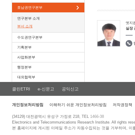
호남권연구본부
연구본부 소개
엣지
부서 소개
실장
수도권연구본부
기획본부
사업화본부
행정본부
대외협력부
클린ETRI
e-신문고
공익신고
개인정보처리방침
이해하기 쉬운 개인정보처리방침
저작권정책
(34129) 대전광역시 유성구 가정로 218, TEL
1466-38
Electronics and Telecommunications Research Institute.
All rights res
본 홈페이지에 게시된 이메일 주소가 자동수집되는 것을 거부하며, 이