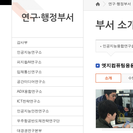
연구·행정부서
연구·행정부서
부서 소
감사부
인공지능융합연구
인공지능연구소
피지컬AI연구소
엣지컴퓨팅응
입체통신연구소
소개
수
공간미디어연구소
ADX융합연구소
ICT전략연구소
인공지능안전연구소
우주항공반도체전략연구단
대경권연구본부