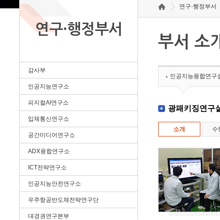
연구·행정부서
연구·행정부서
부서 소
감사부
인공지능융합연구
인공지능연구소
피지컬AI연구소
광패키징연구
입체통신연구소
소개
수
공간미디어연구소
ADX융합연구소
ICT전략연구소
인공지능안전연구소
우주항공반도체전략연구단
대경권연구본부