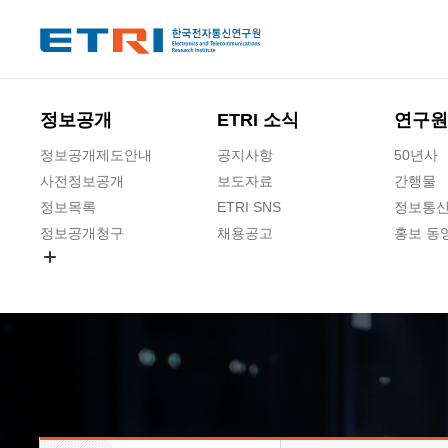
본문 바로가기
주요메뉴 바로가기
하단메뉴 바로가기
정보공개
ETRI 소식
연구원
정보공개제도안내
공지사항
50년사
사전정보공개
보도자료
간행물
정보목록
ETRI SNS
정보통신
정보공개청구
채용공고
홍보 동
경영공시
공공데이터개방
사업실명제