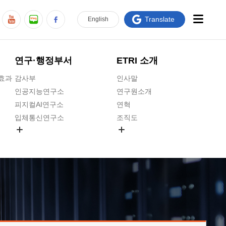
Translate
En
glish
연구·행정부서
ETRI 소개
급효과
감사부
인사말
인공지능연구소
연구원소개
피지컬AI연구소
연혁
입체통신연구소
조직도
공간미디어연구소
기타 공개정보
ADX융합연구소
원규 제·개정 예고
ICT전략연구소
연구원 고객헌장
인공지능안전연구소
ETRI CI
우주항공반도체전략연구단
주요업무연락처
대경권연구본부
찾아오시는길
호남권연구본부