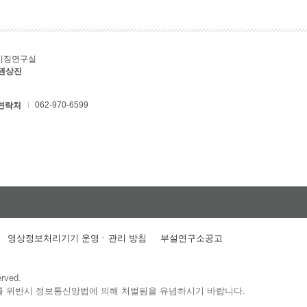
키징연구실
 권상진
062-970-6599
연락처
영상정보처리기기 운영ㆍ관리 방침
부설연구소공고
erved.
를 위반시 정보통신망법에 의해 처벌됨을 유념하시기 바랍니다.