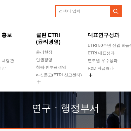
 홍보
클린 ETRI
대표연구성과
(윤리경영)
ETRI 50주년 산업 파
윤리헌장
ETRI 대표성과
인권경영
 체험관
연도별 우수성과
청렴·반부패경영
영상
R&D 파급효과
e-신문고(ETRI 신고센터)
지식공유플랫폼
공익신고
청렴포털 신고
고객의소리
연구ㆍ행정부서
수의계약 현황
부패징계 현황
감사결과공개