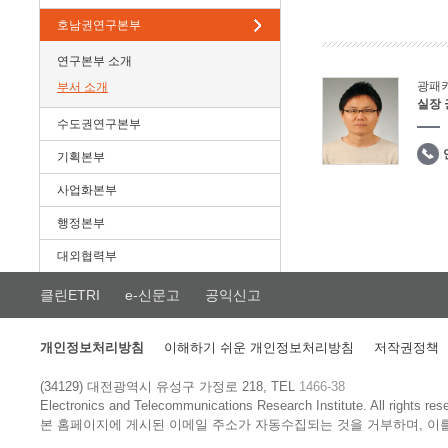
호남권연구본부
연구본부 소개
광패
부서 소개
실장
수도권연구본부
기획본부
사업화본부
행정본부
대외협력부
클린ETRI
e-신문고
공익신고
개인정보처리방침
이해하기 쉬운 개인정보처리방침
저작권정책
(34129) 대전광역시 유성구 가정로 218, TEL
1466-38
Electronics and Telecommunications Research Institute.
All rights res
본 홈페이지에 게시된 이메일 주소가 자동수집되는 것을 거부하며, 이