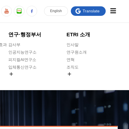
Translate
En
glish
연구·행정부서
ETRI 소개
급효과
감사부
인사말
인공지능연구소
연구원소개
피지컬AI연구소
연혁
입체통신연구소
조직도
공간미디어연구소
기타 공개정보
ADX융합연구소
원규 제·개정 예고
ICT전략연구소
연구원 고객헌장
인공지능안전연구소
ETRI CI
우주항공반도체전략연구단
주요업무연락처
대경권연구본부
찾아오시는길
호남권연구본부