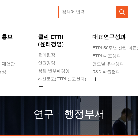
 홍보
클린 ETRI
대표연구성과
(윤리경영)
ETRI 50주년 산업 파
윤리헌장
ETRI 대표성과
인권경영
 체험관
연도별 우수성과
청렴·반부패경영
영상
R&D 파급효과
e-신문고(ETRI 신고센터)
지식공유플랫폼
공익신고
청렴포털 신고
고객의소리
연구ㆍ행정부서
수의계약 현황
부패징계 현황
감사결과공개