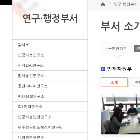
연구·행정부서
연구·행정부서
부서 소
감사부
운영관리부
인공지능연구소
피지컬AI연구소
인적자원부
입체통신연구소
소개
수
공간미디어연구소
ADX융합연구소
ICT전략연구소
인공지능안전연구소
우주항공반도체전략연구단
대경권연구본부