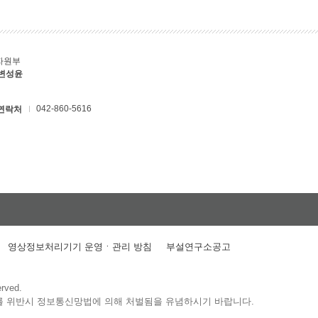
자원부
 변성윤
042-860-5616
연락처
영상정보처리기기 운영ㆍ관리 방침
부설연구소공고
erved.
를 위반시 정보통신망법에 의해 처벌됨을 유념하시기 바랍니다.