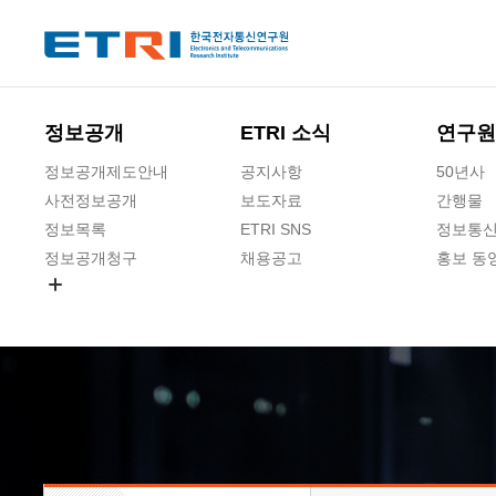
본문 바로가기
주요메뉴 바로가기
하단메뉴 바로가기
정보공개
ETRI 소식
연구원
정보공개제도안내
공지사항
50년사
사전정보공개
보도자료
간행물
정보목록
ETRI SNS
정보통신
정보공개청구
채용공고
홍보 동
경영공시
공공데이터개방
사업실명제