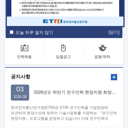
ETRI Insight
ETRI Journal
전자통신동향분석
ETRI 웹진
ETRI 간행물
전자도서관
[닫기]
오늘 하루 열지 않기
인력채용
입찰공고
공동/위탁
공지사항
03
2026년도 하반기 연구인력 현장지원 희망기업 신청/접수
2026.08
한국전자통신연구원(ETRI)은 ETRI 연구인력을 기업현장에
파견하여 현장수요에 맞추어 기술사업화를 지원하는 『연구인력
현장지원』프로그램을 운영하고 있습니다.이에 연구인력의
지원을 희망하는 중소.중견기업에서는 신청하여 주시기