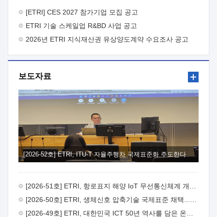
바랍니다.
2026년 8월 한국전자통신연구원장
1. 추진개요

추진목적: ETRI 인력을 기업현장에 파견. 기술지원을
[ETRI] CES 2027 참가기업 모집 공고
실시함으로써 ETRI 개발기술의 사업화를 지원하여
ETRI 기술 스케일업 R&BD 사업 공고
사업화성과를 극대화하고, 지원기업을 강견기업으로 육성하고자
함.
2026년 ETRI 지식재산권 유상양도계약 수요조사 공고
 신청자격: ETRI 협력기업 및 일반 ICT 중소기업*
협력기업: ETRI 창업/연구소기업, 기술이전/출자기업 등 ETRI
개발기술을 사업화하고자 하는 기업
 파견기간: 1년 이상
[최대 3년까지 연속지원 가능]* 연속지원은 지원완료 시점에서
보도자료
당해 지원실적과 차기 지원계획을 평가하여 결정
 기업부담:
연구인력 연봉기준 30 ~ 40%* (1년차) 연봉의 30%, (2 ~ 3년차)
연봉의 40%
 추진일정(1)희망기업 신청/접수(2)희망인력-
희망기업 매칭(3)현장조사/ 선정(심의)(4)협약체결(5)
기업파견8월 3일 ~ 14일
8월 17일 ~ 26일
9월초순
9월 중순
10월 이후* 상기일정은 희망인력-희망기업간 매칭 원활시를
가정한 것으로 상황에 따라 상당기간 일정이 지연될 수 있음. **
(1)희망인력-희망기업간 적합성이 낮다고 판단되거나, (2)
희망인력이 파견의사를 철회할 경우 후속 절차가 진행되지 않을
[2026-52호] ETRI, ITU-T 자율주행차 국제표준화 주도한다
수 있음.2. 현장지원 희망인력 및 상세이력
 희망인력
목록기술분야연구인력번호지원가능 기술반도체/
전자소자A반도체 소자(trasistor/diode) 제작 공정 전자소자 제작
[2026-51호] ETRI, 항로표지 해양 IoT 무선통신체계 개발 나선다
공정(FET / SBD 등 )유기물 반도체 소재 및 소자 설계, 합성 및
제작바이오센서 설계/제작토양/수질/가스 센서 설계/
[2026-50호] ETRI, 생체신호 압축기술 국제표준 채택...의료 AI 시대 연다
제작광소자응용B광 센서 및 응용 시스템시스템 제어 및 데이터
[2026-49호] ETRI, 대한민국 ICT 50년 역사를 담은 온라인 50년사 공개
처리FPGA 제어, VHDL 프로그램 개발Labview, Python, C