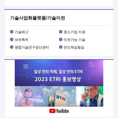
프로그램 개발
 상세이력ㅇ(붙 임1) 대상인력 A 상세이력ㅇ(붙
임2) 대상인력 B 상세이력
3. 신청방법 및 향후일정 등

신청방법: 이메일 (verdi@etri.re.kr)* <별첨양식>을 작성하여
기술사업화플랫폼/기술이전
제출
 문 의 처: ETRI사업화본부 기업성장지원부
기업성장지원전략실ㅇ오경석 책임 연구원 (T. 042-860-5076,
verdi@etri.re.kr)
 제출양식
ㅇ(별첨양식) ETRI연구인력
기술예고
중소기업 지원
현장지원 신청서 (기업)
보유특허
이전가능 기술
융합기술연구생산센터
반도체실험실