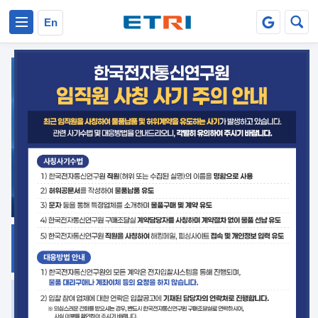
본문 바로가기
주요메뉴 바로가기
En
지식공유
ETRI 오픈소스
플랫폼
거버넌스 대응
발간자료