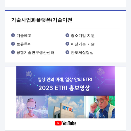
프로그램 개발
 상세이력ㅇ(붙 임1) 대상인력 A 상세이력ㅇ(붙
임2) 대상인력 B 상세이력
3. 신청방법 및 향후일정 등

신청방법: 이메일 (verdi@etri.re.kr)* <별첨양식>을 작성하여
기술사업화플랫폼/기술이전
제출
 문 의 처: ETRI사업화본부 기업성장지원부
기업성장지원전략실ㅇ오경석 책임 연구원 (T. 042-860-5076,
verdi@etri.re.kr)
 제출양식
ㅇ(별첨양식) ETRI연구인력
기술예고
중소기업 지원
현장지원 신청서 (기업)
보유특허
이전가능 기술
융합기술연구생산센터
반도체실험실