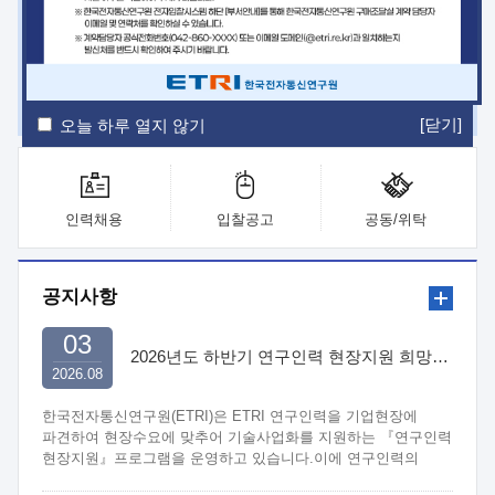
ETRI Insight
ETRI Journal
전자통신동향분석
ETRI 웹진
ETRI 간행물
전자도서관
[닫기]
오늘 하루 열지 않기
인력채용
입찰공고
공동/위탁
공지사항
03
2026년도 하반기 연구인력 현장지원 희망기업 신청/접수
2026.08
한국전자통신연구원(ETRI)은 ETRI 연구인력을 기업현장에
파견하여 현장수요에 맞추어 기술사업화를 지원하는 『연구인력
현장지원』프로그램을 운영하고 있습니다.이에 연구인력의
지원을 희망하는 중소.중견기업에서는 신청하여 주시기