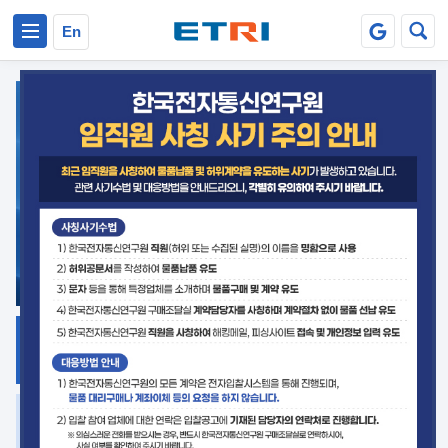
본문 바로가기
주요메뉴 바로가기
En
지식공유
ETRI 오픈소스
플랫폼
거버넌스 대응
발간자료