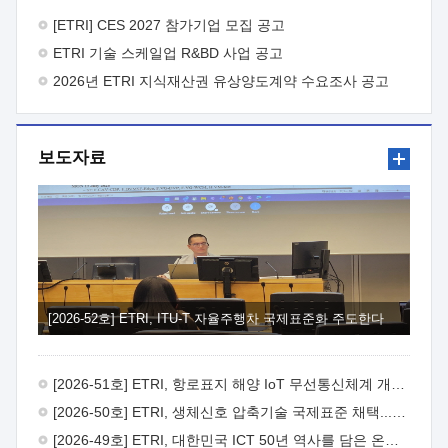
바랍니다.
2026년 8월 한국전자통신연구원장
1. 추진개요

추진목적: ETRI 인력을 기업현장에 파견. 기술지원을
[ETRI] CES 2027 참가기업 모집 공고
실시함으로써 ETRI 개발기술의 사업화를 지원하여
ETRI 기술 스케일업 R&BD 사업 공고
사업화성과를 극대화하고, 지원기업을 강견기업으로 육성하고자
함.
2026년 ETRI 지식재산권 유상양도계약 수요조사 공고
 신청자격: ETRI 협력기업 및 일반 ICT 중소기업*
협력기업: ETRI 창업/연구소기업, 기술이전/출자기업 등 ETRI
개발기술을 사업화하고자 하는 기업
 파견기간: 1년 이상
[최대 3년까지 연속지원 가능]* 연속지원은 지원완료 시점에서
보도자료
당해 지원실적과 차기 지원계획을 평가하여 결정
 기업부담:
연구인력 연봉기준 30 ~ 40%* (1년차) 연봉의 30%, (2 ~ 3년차)
연봉의 40%
 추진일정(1)희망기업 신청/접수(2)희망인력-
희망기업 매칭(3)현장조사/ 선정(심의)(4)협약체결(5)
기업파견8월 3일 ~ 14일
8월 17일 ~ 26일
9월초순
9월 중순
10월 이후* 상기일정은 희망인력-희망기업간 매칭 원활시를
가정한 것으로 상황에 따라 상당기간 일정이 지연될 수 있음. **
(1)희망인력-희망기업간 적합성이 낮다고 판단되거나, (2)
희망인력이 파견의사를 철회할 경우 후속 절차가 진행되지 않을
[2026-52호] ETRI, ITU-T 자율주행차 국제표준화 주도한다
수 있음.2. 현장지원 희망인력 및 상세이력
 희망인력
목록기술분야연구인력번호지원가능 기술반도체/
전자소자A반도체 소자(trasistor/diode) 제작 공정 전자소자 제작
[2026-51호] ETRI, 항로표지 해양 IoT 무선통신체계 개발 나선다
공정(FET / SBD 등 )유기물 반도체 소재 및 소자 설계, 합성 및
제작바이오센서 설계/제작토양/수질/가스 센서 설계/
[2026-50호] ETRI, 생체신호 압축기술 국제표준 채택...의료 AI 시대 연다
제작광소자응용B광 센서 및 응용 시스템시스템 제어 및 데이터
[2026-49호] ETRI, 대한민국 ICT 50년 역사를 담은 온라인 50년사 공개
처리FPGA 제어, VHDL 프로그램 개발Labview, Python, C