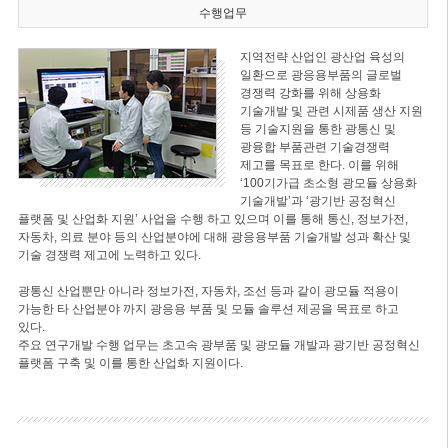
수행업무
지역전략 산업인 광산업 육성의
일환으로 광응용부품의 글로벌
경쟁력 강화를 위해 상용화
기술개발 및 관련 시제품 생산 지원
등 기술지원을 통한 광통신 및
광융합 부품관련 기술경쟁력
제고를 목표로 한다. 이를 위해
‘100기가급 초소형 광모듈 상용화
기술개발’과 ‘광기반 공정혁신
플랫폼 및 산업화 지원’ 사업을 수행 하고 있으며 이를 통해 통신, 정보가전,
자동차, 의료 분야 등의 산업분야에 대해 광응용부품 기술개발 성과 확산 및
기술 경쟁력 제고에 노력하고 있다.
광통신 산업뿐만 아니라 정보가전, 자동차, 조선 등과 같이 광모듈 적용이
가능한 타 산업분야 까지 광응용 부품 및 모듈 솔루션 제공을 목표로 하고
있다.
주요 연구개발 수행 업무는 초고속 광부품 및 광모듈 개발과 광기반 공정혁신
플랫폼 구축 및 이를 통한 산업화 지원이다.