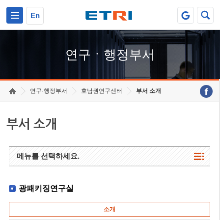
본문 바로가기
주요메뉴 바로가기
하단메뉴 바로가기
En
연구ㆍ행정부서
연구·행정부서
호남권연구센터
부서 소개
부서 소개
메뉴를 선택하세요.
광패키징연구실
소개