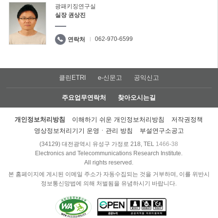
광패키징연구실
실장 권상진
062-970-6599
연락처
클린ETRI
e-신문고
공익신고
주요업무연락처
찾아오시는길
개인정보처리방침
이해하기 쉬운 개인정보처리방침
저작권정책
영상정보처리기기 운영ㆍ관리 방침
부설연구소공고
(34129) 대전광역시 유성구 가정로 218, TEL
1466-38
Electronics and Telecommunications Research Institute.
All rights reserved.
본 홈페이지에 게시된 이메일 주소가 자동수집되는 것을 거부하며, 이를 위반시
정보통신망법에 의해 처벌됨을 유념하시기 바랍니다.