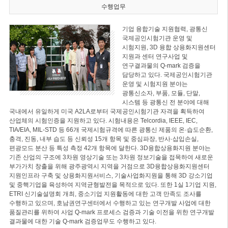
수행업무
기업 융합기술 지원협력, 광통신
국제공인시험기관 운영 및
시험지원, 3D 융합 상용화지원센터
지원과 센터 연구사업 및
연구결과물의 Q-mark 검증을
담당하고 있다. 국제공인시험기관
운영 및 시험지원 분야는
광통신소자, 부품, 모듈, 단말,
시스템 등 광통신 전 분야에 대해
국내에서 유일하게 미국 A2LA로부터 국제공인시험기관 자격을 획득하여
산업체의 시험인증을 지원하고 있다. 시험내용은 Telcordia, IEEE, IEC,
TIA/EIA, MIL-STD 등 66개 국제시험규격에 따른 광통신 제품의 온·습도순환,
충격, 진동, 내부 습도 등 신뢰성 15개 항목 및 중심파장, 반사·삽입손실,
편광모드 분산 등 특성 측정 42개 항목에 달한다. 3D융합상용화지원 분야는
기존 산업의 구조에 3차원 영상기술 또는 3차원 정보기술을 접목하여 새로운
부가가치 창출을 위해 광주광역시 지역을 거점으로 3D융합상용화지원센터
지원인프라 구축 및 상용화지원서비스, 기술사업화지원을 통해 3D 강소기업
및 중핵기업을 육성하여 지역균형발전을 목적으로 있다. 또한 1실 1기업 지원,
ETRI 신기술설명회 개최, 중소기업 지원활동에 대한 고객 만족도 조사를
수행하고 있으며, 호남권연구센터에서 수행하고 있는 연구개발 사업에 대한
품질관리를 위하여 사업 Q-mark 프로세스 검증과 기술 이전을 위한 연구개발
결과물에 대한 기술 Q-mark 검증업무도 수행하고 있다.