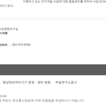
수행하고 있는 연구개발 사업에 대한 품질관리를 위하여 사업 Q-ma
행하고 있다.
지능융합연구실
 이세형
062-970-6596
연락처
영상정보처리기기 운영ㆍ관리 방침
부설연구소공고
erved.
를 위반시 정보통신망법에 의해 처벌됨을 유념하시기 바랍니다.