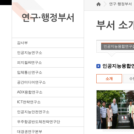
연구·행정부서
연구·행정부서
부서 소
감사부
인공지능융합연구
인공지능연구소
피지컬AI연구소
인공지능융합
입체통신연구소
소개
수
공간미디어연구소
ADX융합연구소
ICT전략연구소
인공지능안전연구소
우주항공반도체전략연구단
대경권연구본부