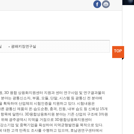
수도권연구본부
기획본부
사업화본부
행정본부
대외협력부
실
광패키징연구실
TOP
, 3D 융합 상용화지원센터 지원과 센터 연구사업 및 연구결과물의
분야는 광통신소자, 부품, 모듈, 단말, 시스템 등 광통신 전 분야에
을 획득하여 산업체의 시험인증을 지원하고 있다. 시험내용은
제시험규격에 따른 광통신 제품의 온·습도순환, 충격, 진동, 내부 습도 등 신뢰성 15개
2개 항목에 달한다. 3D융합상용화지원 분야는 기존 산업의 구조에 3차원
을 위해 광주광역시 지역을 거점으로 3D융합상용화지원센터
 강소기업 및 중핵기업을 육성하여 지역균형발전을 목적으로 있다.
활동에 대한 고객 만족도 조사를 수행하고 있으며, 호남권연구센터에서