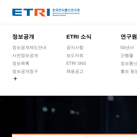
본문 바로가기
주요메뉴 바로가기
하단메뉴 바로가기
정보공개
ETRI 소식
연구원
정보공개제도안내
공지사항
50년사
사전정보공개
보도자료
간행물
정보목록
ETRI SNS
정보통신
정보공개청구
채용공고
홍보 동
경영공시
공공데이터개방
사업실명제