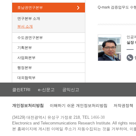
Q-mark 검증업무도 수
호남권연구본부
연구본부 소개
부서 소개
인공
수도권연구본부
실장
기획본부
사업화본부
행정본부
대외협력부
클린ETRI
e-신문고
공익신고
개인정보처리방침
이해하기 쉬운 개인정보처리방침
저작권정책
(34129) 대전광역시 유성구 가정로 218, TEL
1466-38
Electronics and Telecommunications Research Institute.
All rights res
본 홈페이지에 게시된 이메일 주소가 자동수집되는 것을 거부하며, 이