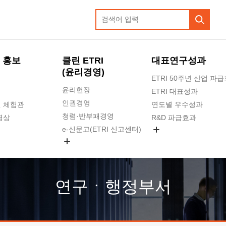
 홍보
클린 ETRI
대표연구성과
(윤리경영)
ETRI 50주년 산업 파
윤리헌장
ETRI 대표성과
인권경영
 체험관
연도별 우수성과
청렴·반부패경영
영상
R&D 파급효과
e-신문고(ETRI 신고센터)
지식공유플랫폼
공익신고
청렴포털 신고
고객의소리
연구ㆍ행정부서
수의계약 현황
부패징계 현황
감사결과공개