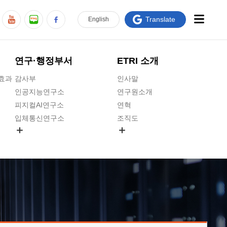
Translate
En
glish
연구·행정부서
ETRI 소개
급효과
감사부
인사말
인공지능연구소
연구원소개
피지컬AI연구소
연혁
입체통신연구소
조직도
공간미디어연구소
기타 공개정보
ADX융합연구소
원규 제·개정 예고
ICT전략연구소
연구원 고객헌장
인공지능안전연구소
ETRI CI
우주항공반도체전략연구단
주요업무연락처
대경권연구본부
찾아오시는길
호남권연구본부