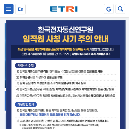
본문 바로가기
주요메뉴 바로가기
En
지식공유
ETRI 오픈소스
플랫폼
거버넌스 대응
발간자료