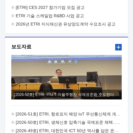
바랍니다.
2026년 8월 한국전자통신연구원장
1. 추진개요

추진목적: ETRI 인력을 기업현장에 파견. 기술지원을
[ETRI] CES 2027 참가기업 모집 공고
실시함으로써 ETRI 개발기술의 사업화를 지원하여
ETRI 기술 스케일업 R&BD 사업 공고
사업화성과를 극대화하고, 지원기업을 강견기업으로 육성하고자
함.
2026년 ETRI 지식재산권 유상양도계약 수요조사 공고
 신청자격: ETRI 협력기업 및 일반 ICT 중소기업*
협력기업: ETRI 창업/연구소기업, 기술이전/출자기업 등 ETRI
개발기술을 사업화하고자 하는 기업
 파견기간: 1년 이상
[최대 3년까지 연속지원 가능]* 연속지원은 지원완료 시점에서
보도자료
당해 지원실적과 차기 지원계획을 평가하여 결정
 기업부담:
연구인력 연봉기준 30 ~ 40%* (1년차) 연봉의 30%, (2 ~ 3년차)
연봉의 40%
 추진일정(1)희망기업 신청/접수(2)희망인력-
희망기업 매칭(3)현장조사/ 선정(심의)(4)협약체결(5)
기업파견8월 3일 ~ 14일
8월 17일 ~ 26일
9월초순
9월 중순
10월 이후* 상기일정은 희망인력-희망기업간 매칭 원활시를
가정한 것으로 상황에 따라 상당기간 일정이 지연될 수 있음. **
(1)희망인력-희망기업간 적합성이 낮다고 판단되거나, (2)
희망인력이 파견의사를 철회할 경우 후속 절차가 진행되지 않을
[2026-52호] ETRI, ITU-T 자율주행차 국제표준화 주도한다
수 있음.2. 현장지원 희망인력 및 상세이력
 희망인력
목록기술분야연구인력번호지원가능 기술반도체/
전자소자A반도체 소자(trasistor/diode) 제작 공정 전자소자 제작
[2026-51호] ETRI, 항로표지 해양 IoT 무선통신체계 개발 나선다
공정(FET / SBD 등 )유기물 반도체 소재 및 소자 설계, 합성 및
제작바이오센서 설계/제작토양/수질/가스 센서 설계/
[2026-50호] ETRI, 생체신호 압축기술 국제표준 채택...의료 AI 시대 연다
제작광소자응용B광 센서 및 응용 시스템시스템 제어 및 데이터
[2026-49호] ETRI, 대한민국 ICT 50년 역사를 담은 온라인 50년사 공개
처리FPGA 제어, VHDL 프로그램 개발Labview, Python, C