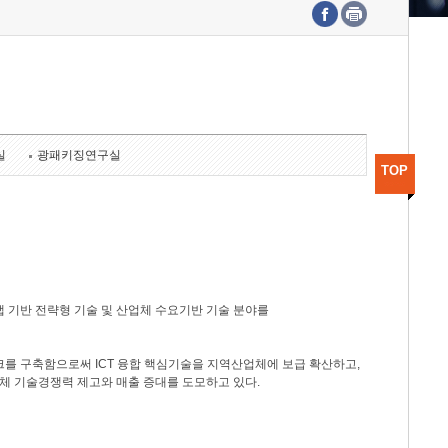
수도권연구본부
기획본부
사업화본부
행정본부
대외협력부
실
광패키징연구실
TOP
 기반 전략형 기술 및 산업체 수요기반 기술 분야를
를 구축함으로써 ICT 융합 핵심기술을 지역산업체에 보급 확산하고,
체 기술경쟁력 제고와 매출 증대를 도모하고 있다.