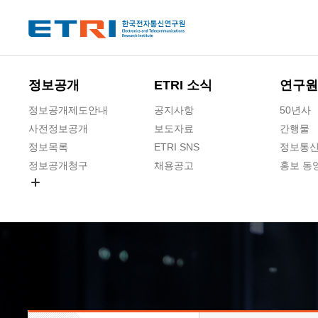
본문 바로가기
주요메뉴 바로가기
하단메뉴 바로가기
정보공개
ETRI 소식
연구원
정보공개제도안내
공지사항
50년사
사전정보공개
보도자료
간행물
정보목록
ETRI SNS
정보통신
정보공개청구
채용공고
홍보 동
경영공시
공공데이터개방
사업실명제