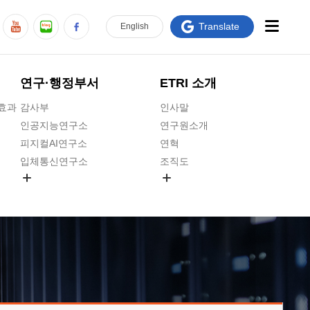
Translate
En
glish
연구·행정부서
ETRI 소개
급효과
감사부
인사말
인공지능연구소
연구원소개
피지컬AI연구소
연혁
입체통신연구소
조직도
공간미디어연구소
기타 공개정보
ADX융합연구소
원규 제·개정 예고
ICT전략연구소
연구원 고객헌장
인공지능안전연구소
ETRI CI
우주항공반도체전략연구단
주요업무연락처
대경권연구본부
찾아오시는길
호남권연구본부