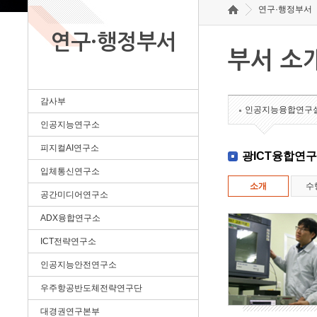
연구·행정부서
연구·행정부서
부서 소
감사부
인공지능융합연구
인공지능연구소
피지컬AI연구소
광ICT융합연
입체통신연구소
소개
수
공간미디어연구소
ADX융합연구소
ICT전략연구소
인공지능안전연구소
우주항공반도체전략연구단
대경권연구본부