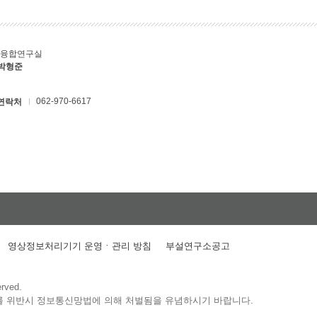
T융합연구실
 박형준
062-970-6617
연락처
영상정보처리기기 운영ㆍ관리 방침
부설연구소공고
erved.
를 위반시 정보통신망법에 의해 처벌됨을 유념하시기 바랍니다.