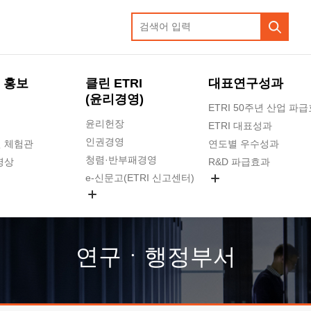
 홍보
클린 ETRI
대표연구성과
(윤리경영)
ETRI 50주년 산업 파
윤리헌장
ETRI 대표성과
인권경영
 체험관
연도별 우수성과
청렴·반부패경영
영상
R&D 파급효과
e-신문고(ETRI 신고센터)
지식공유플랫폼
공익신고
청렴포털 신고
고객의소리
연구ㆍ행정부서
수의계약 현황
부패징계 현황
감사결과공개